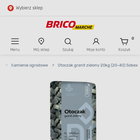
Wybierz sklep
Przejdź do głównej zawartości
Przejdź do wyszukiwarki
0
Menu
Mój sklep
Szukaj
Moje konto
Koszyk
Przejdź do kontaktu
e
>
Kamienie ogrodowe
>
Otoczak granit zielony 20kg (20-40) Sobex