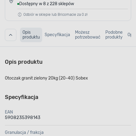
Dostępny w 8 z 228 sklepów
Odbiór w sklepie lub Bricomacie za 0 zł
Opis
Możesz
Podobne
Specyfikacja
Opin
produktu
potrzebować
produkty
Opis produktu
Otoczak granit zielony 20kg (20-40) Sobex
Specyfikacja
EAN
5908235398143
Granulacja / frakcja