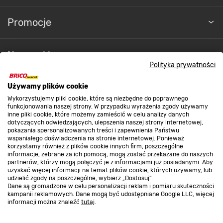
Promocje
Nasze sklepy
Polityka prywatności
O nas
Używamy plików cookie
Wykorzystujemy pliki cookie, które są niezbędne do poprawnego
funkcjonowania naszej strony. W przypadku wyrażenia zgody używamy
inne pliki cookie, które możemy zamieścić w celu analizy danych
Kontakt do sklepu
dotyczących odwiedzających, ulepszenia naszej strony internetowej,
pokazania spersonalizowanych treści i zapewnienia Państwu
wspaniałego doświadczenia na stronie internetowej. Ponieważ
korzystamy również z plików cookie innych firm, poszczególne
Strefa biznesu
informacje, zebrane za ich pomocą, mogą zostać przekazane do naszych
partnerów, którzy mogą połączyć je z informacjami już posiadanymi. Aby
uzyskać więcej informacji na temat plików cookie, których używamy, lub
udzielić zgody na poszczególne, wybierz „Dostosuj”.
Dane są gromadzone w celu personalizacji reklam i pomiaru skuteczności
Dołącz do nas
kampanii reklamowych. Dane mogą być udostępniane Google LLC, więcej
informacji można znaleźć
tutaj
.