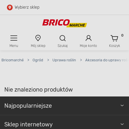
Wybierz sklep
Przejdź do głównej zawartości
Przejdź do wyszukiwarki
0
Menu
Mój sklep
Szukaj
Moje konto
Koszyk
Przejdź do kontaktu
Bricomarché
>
Ogród
>
Uprawa roślin
>
Akcesoria do uprawy rośl
Nie znaleziono produktów
Najpopularniejsze
Sklep internetowy