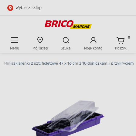
Wybierz sklep
Przejdź do głównej zawartości
Przejdź do wyszukiwarki
0
Menu
Mój sklep
Szukaj
Moje konto
Koszyk
Przejdź do kontaktu
>
Miniszklarenki 2 szt. fioletowe 47 x 16 cm z 18 doniczkami i przykryciem