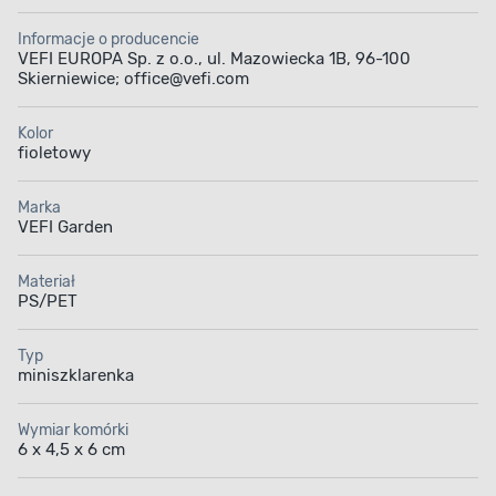
Informacje o producencie
VEFI EUROPA Sp. z o.o., ul. Mazowiecka 1B, 96-100
Skierniewice; office@vefi.com
Kolor
fioletowy
Marka
VEFI Garden
Materiał
PS/PET
Typ
miniszklarenka
Wymiar komórki
6 x 4,5 x 6 cm