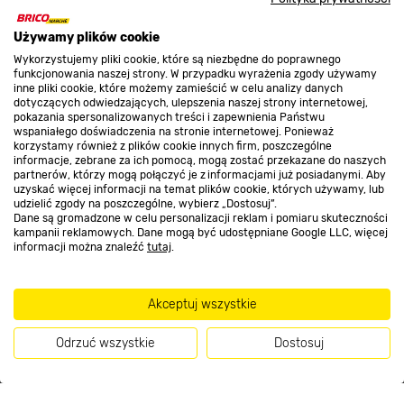
O nas
Używamy plików cookie
Wykorzystujemy pliki cookie, które są niezbędne do poprawnego
funkcjonowania naszej strony. W przypadku wyrażenia zgody używamy
Kontakt do sklepu
inne pliki cookie, które możemy zamieścić w celu analizy danych
dotyczących odwiedzających, ulepszenia naszej strony internetowej,
pokazania spersonalizowanych treści i zapewnienia Państwu
wspaniałego doświadczenia na stronie internetowej. Ponieważ
Strefa biznesu
korzystamy również z plików cookie innych firm, poszczególne
informacje, zebrane za ich pomocą, mogą zostać przekazane do naszych
partnerów, którzy mogą połączyć je z informacjami już posiadanymi. Aby
uzyskać więcej informacji na temat plików cookie, których używamy, lub
udzielić zgody na poszczególne, wybierz „Dostosuj”.
Dołącz do nas
Dane są gromadzone w celu personalizacji reklam i pomiaru skuteczności
kampanii reklamowych. Dane mogą być udostępniane Google LLC, więcej
informacji można znaleźć
tutaj
.
Akceptuj wszystkie
Metody płatności
Odrzuć wszystkie
Dostosuj