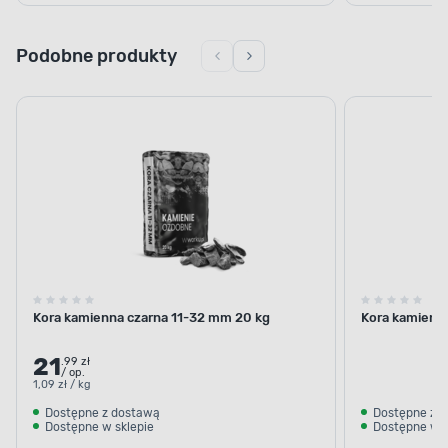
Podobne produkty
Kora kamienna czarna 11-32 mm 20 kg
Kora kamienn
21
.99 zł
/ op.
1,09 zł / kg
Dostępne z dostawą
Dostępne z 
Dostępne w sklepie
Dostępne w s