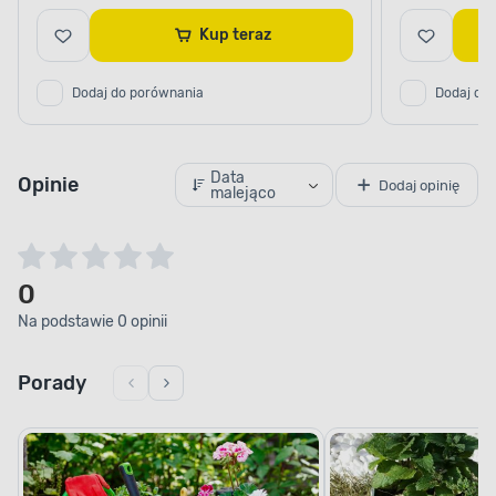
Kup teraz
Dodaj do porównania
Dodaj do
Data
Opinie
Dodaj opinię
malejąco
0
Na podstawie 0 opinii
Porady