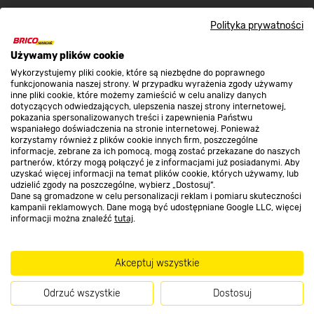
Nasze sklepy
Polityka prywatności
Używamy plików cookie
O nas
Wykorzystujemy pliki cookie, które są niezbędne do poprawnego
funkcjonowania naszej strony. W przypadku wyrażenia zgody używamy
inne pliki cookie, które możemy zamieścić w celu analizy danych
dotyczących odwiedzających, ulepszenia naszej strony internetowej,
Kontakt do sklepu
pokazania spersonalizowanych treści i zapewnienia Państwu
wspaniałego doświadczenia na stronie internetowej. Ponieważ
korzystamy również z plików cookie innych firm, poszczególne
informacje, zebrane za ich pomocą, mogą zostać przekazane do naszych
Strefa biznesu
partnerów, którzy mogą połączyć je z informacjami już posiadanymi. Aby
uzyskać więcej informacji na temat plików cookie, których używamy, lub
udzielić zgody na poszczególne, wybierz „Dostosuj”.
Dane są gromadzone w celu personalizacji reklam i pomiaru skuteczności
kampanii reklamowych. Dane mogą być udostępniane Google LLC, więcej
Dołącz do nas
informacji można znaleźć
tutaj
.
Akceptuj wszystkie
Metody płatności
Odrzuć wszystkie
Dostosuj