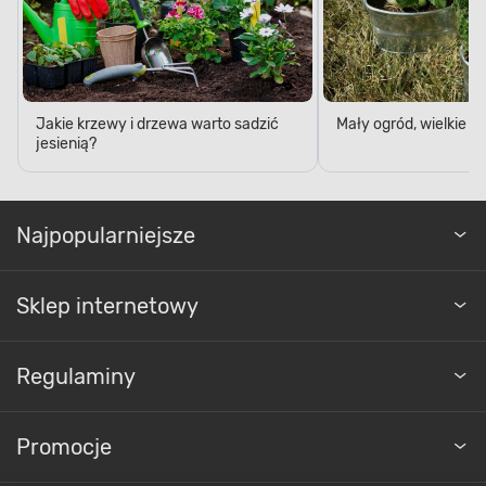
Jakie krzewy i drzewa warto sadzić
Mały ogród, wielkie 
jesienią?
Najpopularniejsze
Sklep internetowy
Regulaminy
Promocje