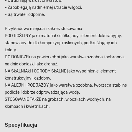
- Utrudniają wzrost chwastów.
- Zapobiegają nadmiernej utracie wilgoci.
- Są trwałe i odporne.
Przykładowe miejsca i zakres stosowania:
POD ROŚLINY jako materiał ściółkujący i element dekoracyjny,
stanowiący tło dla kompozycji roślinnych, podkreślający ich
kolory.
DO DONICZEk na powierzchni jako warstwa ozdobna i ochronna,
na dnie doniczki jako drenaż.
NA SkALNIAkI I OGRODY SkALNE jako wypełnienie, element
konstrukcyjny i ozdobny.
NA ALEJkI I PODJAZDY jako warstwa ozdobna, tworząca stabilne
podłoże i dobrze odprowadzająca wodę.
STOSOWANE TAkŻE na grobach, w oczkach wodnych, na
klombach i kwietnikach.
Specyfikacja