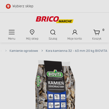
Wybierz sklep
Przejdź do głównej zawartości
Przejdź do wyszukiwarki
0
Menu
Mój sklep
Szukaj
Moje konto
Koszyk
Przejdź do kontaktu
ie
>
Kamienie ogrodowe
>
Kora kamienna 32 - 63 mm 20 kg BIOVITA