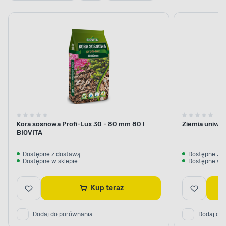
Kora sosnowa Profi-Lux 30 - 80 mm 80 l
Ziemia uniwer
BIOVITA
Dostępne z dostawą
Dostępne z 
Dostępne w sklepie
Dostępne w s
Kup teraz
Dodaj do porównania
Dodaj do