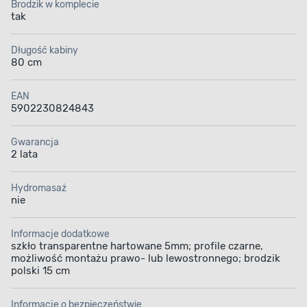
płynny ruch drzwi. Do kompletu dołączony jest także
Brodzik w komplecie
akrylowy brodzik o wysokości 15 cm.
tak
Długość kabiny
80 cm
EAN
5902230824843
Uniwersalny montaż
Szkło hartowane
Gwarancja
2 lata
Hydromasaż
nie
Brodzik w komplecie
System szybkiego
montażu
Informacje dodatkowe
szkło transparentne hartowane 5mm; profile czarne,
możliwość montażu prawo- lub lewostronnego; brodzik
polski 15 cm
Informacje o bezpieczeństwie