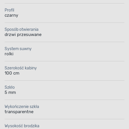
Prosty proces
Profil
czarny
Ciesz się łatwą instalacją kabiny prysznicowej
niewymagającej specjalnego dostosowywania
Sposób otwierania
łazienki. Uniwersalny montaż pozwoli Ci w prosty
drzwi przesuwane
sposób wstawić wyposażenie łazienkowe
w wybranym miejscu, oszczędzając czas i koszty
System suwny
remontu.
rolki
Szerokość kabiny
100 cm
Szkło
5 mm
Wykończenie szkła
transparentne
Wysokość brodzika