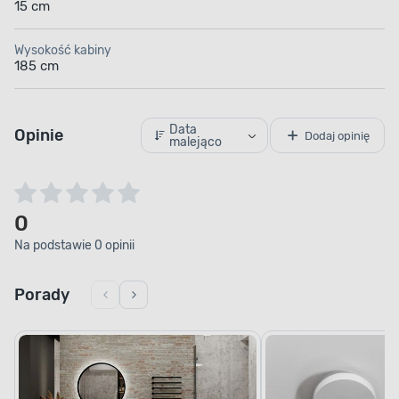
15 cm
Wysokość kabiny
185 cm
Data
Opinie
Dodaj opinię
malejąco
SZKŁO HARTOWANE
Najwyższe bezpieczeństwo
0
Na podstawie 0 opinii
Dzięki zastosowaniu szkła hartowanego drzwi
i ścianki prysznica są odporne na przypadkowe
Porady
uderzenia i nie grożą łatwym rozbiciem. Możesz
więc w spokoju brać prysznic oraz czyścić jego
elementy, nie martwiąc się o bezpieczeństwo
swoje i domowników.