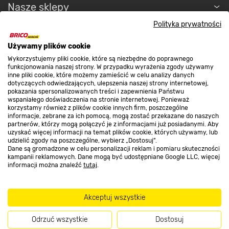
Nasze sklepy
Gotowy komplet
Polityka prywatności
Kabina prysznicowa Doris Black ma dołączony
O nas
brodzik wykonany z trwałego materiału, który
Używamy plików cookie
posłuży Ci przez lata. Kupując gotowy zestaw,
Wykorzystujemy pliki cookie, które są niezbędne do poprawnego
masz pewność, że jego elementy idealnie
funkcjonowania naszej strony. W przypadku wyrażenia zgody używamy
Kontakt do sklepu
inne pliki cookie, które możemy zamieścić w celu analizy danych
do siebie pasują — zarówno wizualnie, jak i przy
dotyczących odwiedzających, ulepszenia naszej strony internetowej,
montażu. Oszczędź czas poszukiwania
pokazania spersonalizowanych treści i zapewnienia Państwu
kompatybilnych dodatków.
wspaniałego doświadczenia na stronie internetowej. Ponieważ
Strefa biznesu
korzystamy również z plików cookie innych firm, poszczególne
informacje, zebrane za ich pomocą, mogą zostać przekazane do naszych
partnerów, którzy mogą połączyć je z informacjami już posiadanymi. Aby
uzyskać więcej informacji na temat plików cookie, których używamy, lub
udzielić zgody na poszczególne, wybierz „Dostosuj”.
Dołącz do nas
Dane są gromadzone w celu personalizacji reklam i pomiaru skuteczności
kampanii reklamowych. Dane mogą być udostępniane Google LLC, więcej
informacji można znaleźć
tutaj
.
Akceptuj wszystkie
Metody płatności
Odrzuć wszystkie
Dostosuj