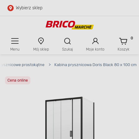
Wybierz sklep
Przejdź do głównej zawartości
Przejdź do wyszukiwarki
0
Menu
Mój sklep
Szukaj
Moje konto
Koszyk
Przejdź do kontaktu
rysznicowe prostokątne
>
Kabina prysznicowa Doris Black 80 x 100 cm
Cena online