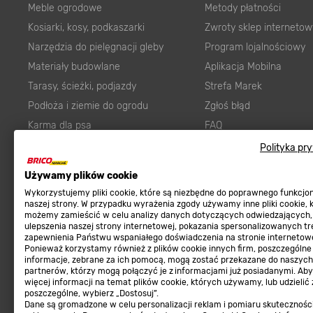
Meble ogrodowe
Metody płatności
Kosiarki, kosy, podkaszarki
Zwroty sklep internetow
Narzędzia do pielęgnacji gleby
Program lojalnościowy
Materiały budowlane
Aplikacja Mobilna
Tarasy, ścieżki, podjazdy
Strefa Marek
Podłoża i ziemie do ogrodu
Zgłoś błąd
Karma dla psa
FAQ
Ogród
Prawny obowiązek zape
Polityka pr
Farby wewnętrzne białe
zgodności towaru z um
Używamy plików cookie
Elektryka
Program Brico PRO
Wykorzystujemy pliki cookie, które są niezbędne do poprawnego funkcj
Panele
naszej strony. W przypadku wyrażenia zgody używamy inne pliki cookie, 
możemy zamieścić w celu analizy danych dotyczących odwiedzających,
Regulaminy
Elektronarzędzia
ulepszenia naszej strony internetowej, pokazania spersonalizowanych tre
zapewnienia Państwu wspaniałego doświadczenia na stronie internetowe
Płytki
Regulaminy
Ponieważ korzystamy również z plików cookie innych firm, poszczególne
informacje, zebrane za ich pomocą, mogą zostać przekazane do naszych
Panele podłogowe
Polityka prywatności
partnerów, którzy mogą połączyć je z informacjami już posiadanymi. Ab
Płyty OSB/HDF
więcej informacji na temat plików cookie, których używamy, lub udzielić
poszczególne, wybierz „Dostosuj”.
Grabie do ogrodu
Dane są gromadzone w celu personalizacji reklam i pomiaru skutecznośc