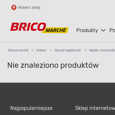
Wybierz sklep
Przejdź do głównej zawartości
Przejdź do wyszukiwarki
Produkty
Po
Przejdź do kontaktu
Bricomarché
>
Hobby
>
Sprzęt wędkarski
>
Wędki, kołowrotk
Nie znaleziono produktów
Najpopularniejsze
Sklep interneto