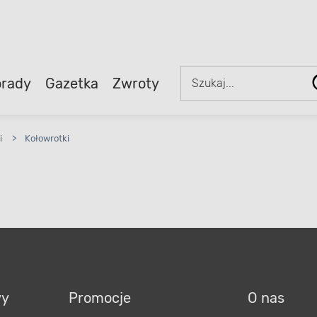
rady
Gazetka
Zwroty
i
>
Kołowrotki
wy
Promocje
O nas