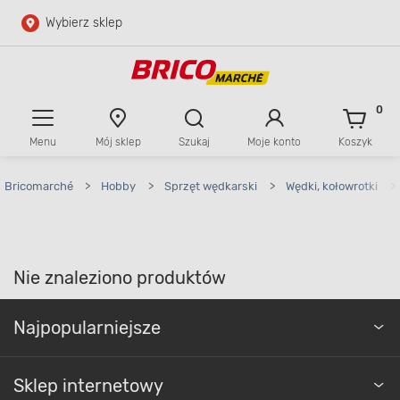
Wybierz sklep
Przejdź do głównej zawartości
Przejdź do wyszukiwarki
0
Menu
Mój sklep
Szukaj
Moje konto
Koszyk
Przejdź do kontaktu
Bricomarché
>
Hobby
>
Sprzęt wędkarski
>
Wędki, kołowrotki
>
Nie znaleziono produktów
Najpopularniejsze
Sklep internetowy