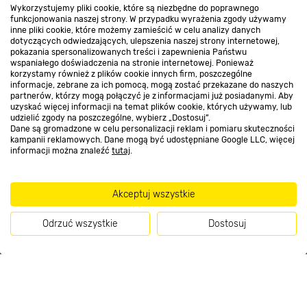
konwektorowy z nawiewem 2000 W BASIC
Wykorzystujemy pliki cookie, które są niezbędne do poprawnego
sprawdzi się idealnie dzięki funkcji TURBO.
funkcjonowania naszej strony. W przypadku wyrażenia zgody używamy
Kontakt do sklepu
Przyspieszysz cyrkulację ciepłego powietrza
inne pliki cookie, które możemy zamieścić w celu analizy danych
za sprawą wbudowanego nawiewu, który
dotyczących odwiedzających, ulepszenia naszej strony internetowej,
pokazania spersonalizowanych treści i zapewnienia Państwu
sprawnie rozprowadza powietrze
wspaniałego doświadczenia na stronie internetowej. Ponieważ
po pomieszczeniu. Nie musisz długo czekać
Strefa biznesu
korzystamy również z plików cookie innych firm, poszczególne
przyjemne uczucie ciepła!
informacje, zebrane za ich pomocą, mogą zostać przekazane do naszych
partnerów, którzy mogą połączyć je z informacjami już posiadanymi. Aby
uzyskać więcej informacji na temat plików cookie, których używamy, lub
udzielić zgody na poszczególne, wybierz „Dostosuj”.
Dołącz do nas
Dane są gromadzone w celu personalizacji reklam i pomiaru skuteczności
kampanii reklamowych. Dane mogą być udostępniane Google LLC, więcej
informacji można znaleźć
tutaj
.
Akceptuj wszystkie
Metody płatności
Odrzuć wszystkie
Dostosuj
Kup teraz
Informacje handlowe o towarach i ich cenach podane na stronach serwisu:
https://www.bricomarche.pl/
nie stanowią oferty, a są wyłącznie
zaproszeniem do zawarcia umowy w rozumieniu art. 71 Kodeksu cywilnego.