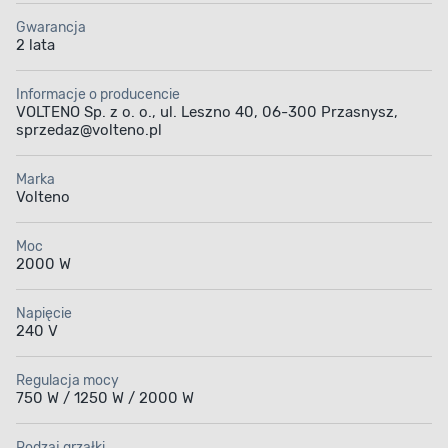
cyrkulację ciepłego powietrza. Transport grzejnika
również nie sprawi Ci problemu, ponieważ odznacza
Gwarancja
się on niską wagą i kompaktową budową.
2 lata
Informacje o producencie
VOLTENO Sp. z o. o., ul. Leszno 40, 06-300 Przasnysz,
sprzedaz@volteno.pl
Marka
Wbudowany
Funkcja TURBO
Volteno
termostat
Moc
2000 W
Napięcie
240 V
Regulacja mocy
Bezpiecznik
termiczny
Regulacja mocy
750 W / 1250 W / 2000 W
Rodzaj grzałki