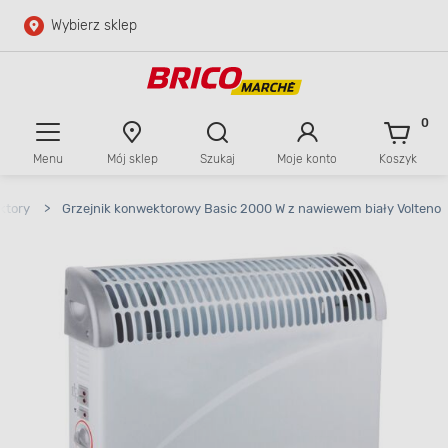
Wybierz sklep
Przejdź do głównej zawartości
Przejdź do wyszukiwarki
0
Menu
Mój sklep
Szukaj
Moje konto
Koszyk
Przejdź do kontaktu
ktory
>
Grzejnik konwektorowy Basic 2000 W z nawiewem biały Volteno