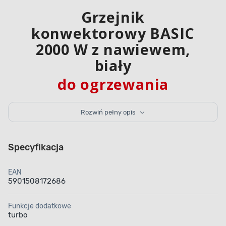
Grzejnik
konwektorowy BASIC
2000 W z nawiewem,
biały
do ogrzewania
pomieszczeń
Rozwiń pełny opis
Grzejnik konwektorowy z nawiewem
o mocy 2000
W to wolnostojące urządzenie grzewcze, które
zapewni ciepło w domu, w pomieszczeniu biurowym
Specyfikacja
i lokalu usługowym. Trzystopniowa regulacja mocy
i wbudowany termostat pozwalają na dostosowanie
EAN
temperatury ogrzewania do własnych potrzeb
5901508172686
i warunków atmosferycznych. Korzystanie
z urządzenia jest wysoce bezpieczne dzięki
zabezpieczeniu przed przegrzaniem i grzałce
Funkcje dodatkowe
elektrycznej. Szybkie nagrzewanie pomieszczenia
turbo
gwarantuje funkcja TURBO, która usprawnia