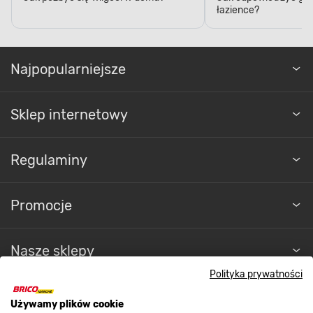
łazience?
Najpopularniejsze
Sklep internetowy
Regulaminy
FUNKCJA TURBO
Promocje
Przyspiesz nagrzewanie
pomieszczenia
Nasze sklepy
Polityka prywatności
Jeśli chcesz w krótkim czasie podnieść
O nas
temperaturę w pokoju, ten
biały grzejnik
Używamy plików cookie