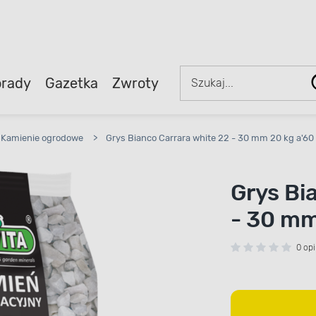
rady
Gazetka
Zwroty
Kamienie ogrodowe
>
Grys Bianco Carrara white 22 - 30 mm 20 kg a'60 
Grys Bi
- 30 mm
0 opi