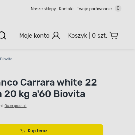
0
Nasze sklepy
Kontakt
Twoje porównanie
Moje konto
0 szt.
Biovita
anco Carrara white 22
 20 kg a'60 Biovita
nii
Oceń produkt
Kup teraz