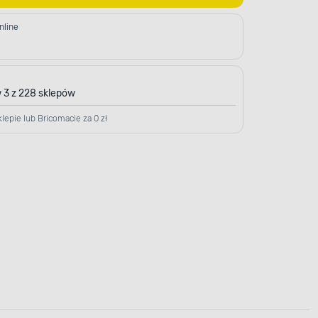
nline
 3 z 228 sklepów
lepie lub Bricomacie za 0 zł