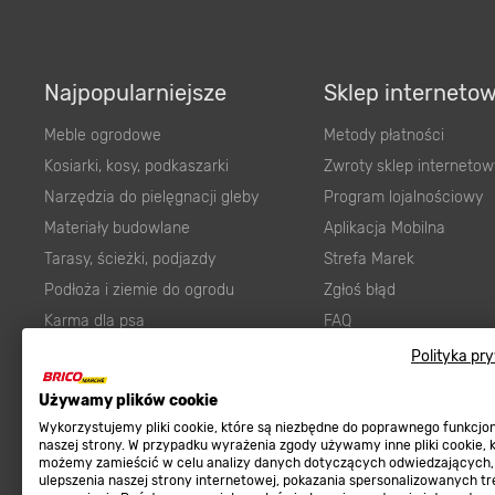
Najpopularniejsze
Sklep interneto
Meble ogrodowe
Metody płatności
Kosiarki, kosy, podkaszarki
Zwroty sklep internetow
Narzędzia do pielęgnacji gleby
Program lojalnościowy
Materiały budowlane
Aplikacja Mobilna
Tarasy, ścieżki, podjazdy
Strefa Marek
Podłoża i ziemie do ogrodu
Zgłoś błąd
Karma dla psa
FAQ
Ogród
Prawny obowiązek zape
Polityka pr
Farby wewnętrzne białe
zgodności towaru z um
Używamy plików cookie
Elektryka
Program Brico PRO
Wykorzystujemy pliki cookie, które są niezbędne do poprawnego funkcj
Panele
naszej strony. W przypadku wyrażenia zgody używamy inne pliki cookie, 
możemy zamieścić w celu analizy danych dotyczących odwiedzających,
Regulaminy
Elektronarzędzia
ulepszenia naszej strony internetowej, pokazania spersonalizowanych tre