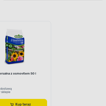
ersalna z osmovitem 50 l
 dostawą
 sklepie
Kup teraz