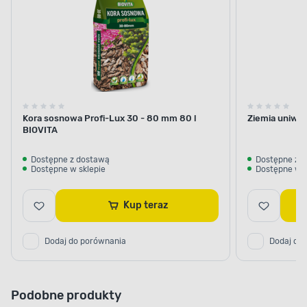
Kora sosnowa Profi-Lux 30 - 80 mm 80 l
Ziemia uniwer
BIOVITA
Dostępne z dostawą
Dostępne z 
Dostępne w sklepie
Dostępne w s
Kup teraz
Dodaj do porównania
Dodaj do
Podobne produkty