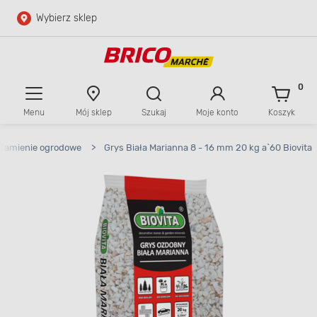
Wybierz sklep
Przejdź do głównej zawartości
Przejdź do wyszukiwarki
0
Menu
Mój sklep
Szukaj
Moje konto
Koszyk
Przejdź do kontaktu
Kamienie ogrodowe
>
Grys Biała Marianna 8 - 16 mm 20 kg a`60 Biovita