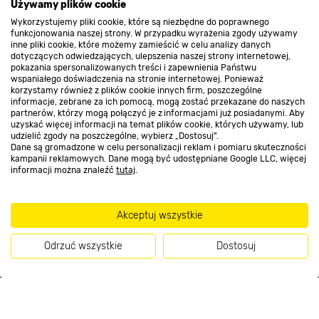
O nas
Używamy plików cookie
Wykorzystujemy pliki cookie, które są niezbędne do poprawnego
funkcjonowania naszej strony. W przypadku wyrażenia zgody używamy
inne pliki cookie, które możemy zamieścić w celu analizy danych
Kontakt do sklepu
dotyczących odwiedzających, ulepszenia naszej strony internetowej,
pokazania spersonalizowanych treści i zapewnienia Państwu
wspaniałego doświadczenia na stronie internetowej. Ponieważ
korzystamy również z plików cookie innych firm, poszczególne
Strefa biznesu
informacje, zebrane za ich pomocą, mogą zostać przekazane do naszych
partnerów, którzy mogą połączyć je z informacjami już posiadanymi. Aby
uzyskać więcej informacji na temat plików cookie, których używamy, lub
udzielić zgody na poszczególne, wybierz „Dostosuj”.
Dane są gromadzone w celu personalizacji reklam i pomiaru skuteczności
Dołącz do nas
kampanii reklamowych. Dane mogą być udostępniane Google LLC, więcej
informacji można znaleźć
tutaj
.
Akceptuj wszystkie
Metody płatności
Odrzuć wszystkie
Dostosuj
Kup teraz
Informacje handlowe o towarach i ich cenach podane na stronach serwisu: