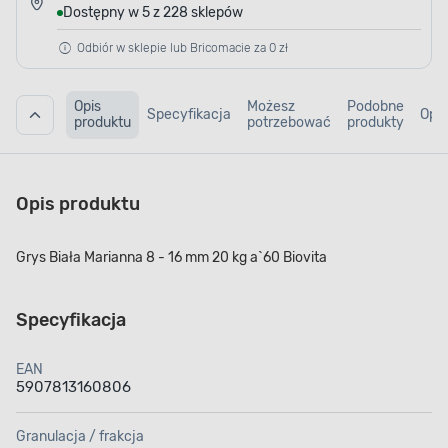
Dostępny w 5 z 228 sklepów
Odbiór w sklepie lub Bricomacie za 0 zł
Opis
Możesz
Podobne
Specyfikacja
Opin
produktu
potrzebować
produkty
Opis produktu
Grys Biała Marianna 8 - 16 mm 20 kg a`60 Biovita
Specyfikacja
EAN
5907813160806
Granulacja / frakcja