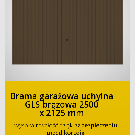
Brama garażowa uchylna
GLS brązowa 2500
x 2125 mm
Wysoka trwałość dzięki
zabezpieczeniu
przed korozją