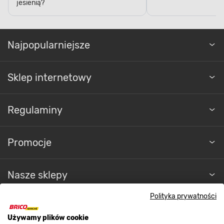
jesienią?
Najpopularniejsze
Sklep internetowy
BEZPIECZEŃSTWO OBSŁUGI
Funkcjonalne zabezpieczenie
Regulaminy
Zadbaj o bezpieczeństwo swoje oraz
Promocje
pozostałych domowników. Brama została
wyposażona w specjalny układ zabezpieczający
w postaci elastycznych listw z tworzywa
sztucznego, które skutecznie chronią przed
Nasze sklepy
przytrzaśnięciem palców.
Polityka prywatności
O nas
Używamy plików cookie