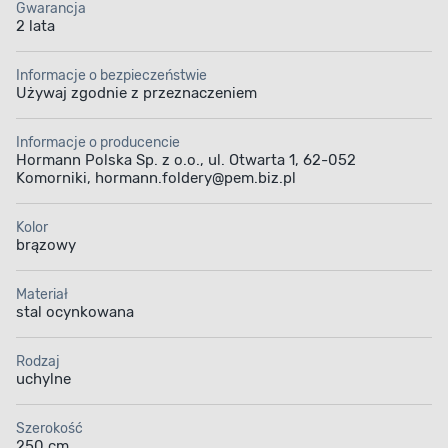
Gwarancja
otwieraniu i została wyposażona w układ chroniący
2 lata
przed przytrzaśnięciem palców. Dodatkowym
wyposażeniem bramy jest zamek wielofunkcyjny
z wkładką patentową. Produkt jest objęty 2-letnią
Informacje o bezpieczeństwie
gwarancją.
Używaj zgodnie z przeznaczeniem
Informacje o producencie
Hormann Polska Sp. z o.o., ul. Otwarta 1, 62-052
Komorniki, hormann.foldery@pem.biz.pl
Kolor
Zabezpieczenie
Stal ocynkowana
brązowy
przed korozją
Materiał
stal ocynkowana
Rodzaj
uchylne
Bezpieczeństwo
Zamek
obsługi
wielofunkcyjny
Szerokość
250 cm