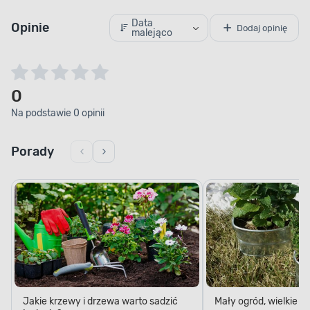
Zapomnij o nieestetycznych odbarwieniach
lub uszkodzeniach powstałych w wyniku
Data
Opinie
nieustannie zmieniającej się pogody. Brama
Dodaj opinię
malejąco
garażowa GLS 2500 x 2125 mm została
wykonana ze stali ocynkowanej, która odznacza
się zwiększoną odpornością na zróżnicowane
warunki atmosferyczne, takie jak deszcz, śnieg
0
czy silne nasłonecznienie.
Na podstawie 0 opinii
Porady
Jakie krzewy i drzewa warto sadzić
Mały ogród, wielkie 