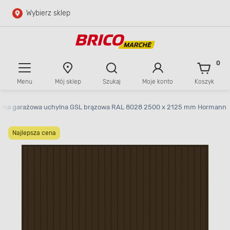
Wybierz sklep
Przejdź do głównej zawartości
Przejdź do wyszukiwarki
0
Menu
Mój sklep
Szukaj
Moje konto
Koszyk
Przejdź do kontaktu
ama garażowa uchylna GSL brązowa RAL 8028 2500 x 2125 mm Hormann
Najlepsza cena