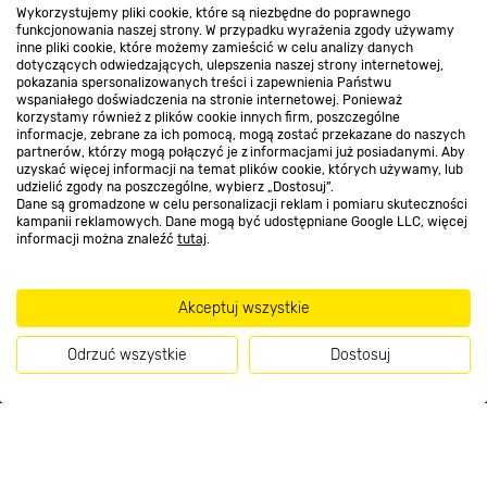
Wykorzystujemy pliki cookie, które są niezbędne do poprawnego
Kontakt do sklepu
funkcjonowania naszej strony. W przypadku wyrażenia zgody używamy
inne pliki cookie, które możemy zamieścić w celu analizy danych
dotyczących odwiedzających, ulepszenia naszej strony internetowej,
pokazania spersonalizowanych treści i zapewnienia Państwu
Strefa biznesu
wspaniałego doświadczenia na stronie internetowej. Ponieważ
korzystamy również z plików cookie innych firm, poszczególne
informacje, zebrane za ich pomocą, mogą zostać przekazane do naszych
partnerów, którzy mogą połączyć je z informacjami już posiadanymi. Aby
uzyskać więcej informacji na temat plików cookie, których używamy, lub
udzielić zgody na poszczególne, wybierz „Dostosuj”.
Dołącz do nas
Dane są gromadzone w celu personalizacji reklam i pomiaru skuteczności
kampanii reklamowych. Dane mogą być udostępniane Google LLC, więcej
informacji można znaleźć
tutaj
.
Metody płatności
Akceptuj wszystkie
Odrzuć wszystkie
Dostosuj
ZAMEK WIELOFUNKCYJNY Z WKŁADKĄ
Informacje handlowe o towarach i ich cenach podane na stronach serwisu:
Kup teraz
https://www.bricomarche.pl/
nie stanowią oferty, a są wyłącznie
PATENTOWĄ
zaproszeniem do zawarcia umowy w rozumieniu art. 71 Kodeksu cywilnego.