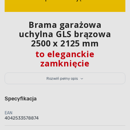
Brama garażowa
uchylna GLS brązowa
2500 x 2125 mm
to eleganckie
zamknięcie
do Twojego garażu
Rozwiń pełny opis
Brama garażowa GLS 2500 x 2125 mm Hormann
została wykonana ze stali ocynkowanej z pionowymi
Specyfikacja
przetłoczeniami, a wykończona została farbą
proszkową w kolorze brązowym. Dzięki temu nie tylko
świetnie się ona prezentuje, ale i jest odporna
EAN
na szkodliwe działanie korozji oraz zróżnicowanych
4042533578874
warunków atmosferycznych. Jej wysokość wynosi
212,5 cm, a szerokość to 250 cm. Brama waży
jedynie 64 kg, więc nie sprawia problemów przy