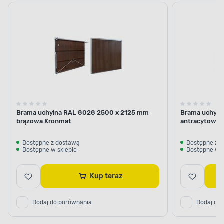
Brama uchylna RAL 8028 2500 x 2125 mm
Brama uchyln
brązowa Kronmat
antracytowa 
Dostępne z dostawą
Dostępne z 
Dostępne w sklepie
Dostępne w s
Kup teraz
STAL OCYNKOWANA
Doskonała odporność
Dodaj do porównania
Dodaj do