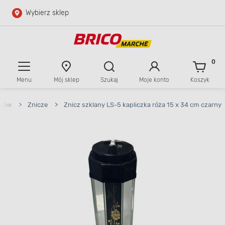
Wybierz sklep
Przejdź do głównej zawartości
Przejdź do wyszukiwarki
0
Menu
Mój sklep
Szukaj
Moje konto
Koszyk
Przejdź do kontaktu
bków
>
Znicze
>
Znicz szklany LS-5 kapliczka róża 15 x 34 cm czarny