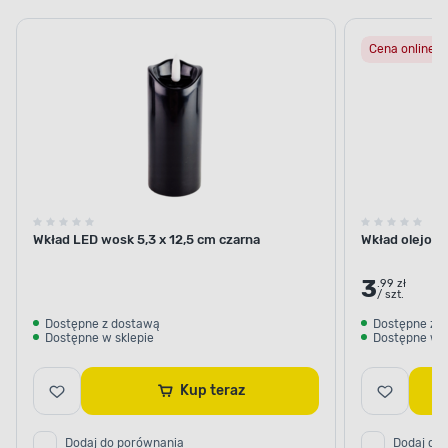
LED
olejowe
parafinowe
pod
Cena online
znicz
Wkład LED wosk 5,3 x 12,5 cm czarna
Wkład olejowy
3
.99 zł
/ szt.
Dostępne z dostawą
Dostępne z 
Dostępne w sklepie
Dostępne w s
Kup teraz
Dodaj do porównania
Dodaj do