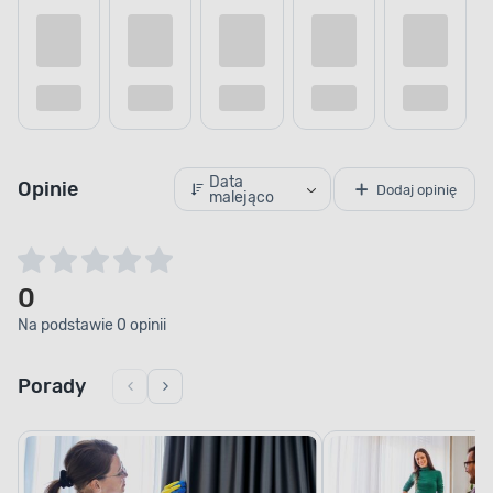
Kup teraz
Dodaj do porównania
Dodaj do
Data
Opinie
Dodaj opinię
malejąco
0
Na podstawie 0 opinii
Porady