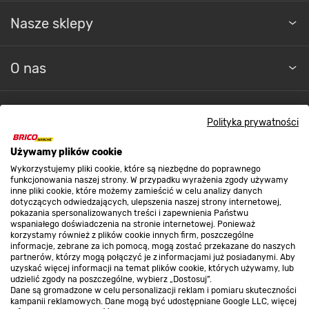
Nasze sklepy
O nas
Kontakt do sklepu
Polityka prywatności
Strefa biznesu
Używamy plików cookie
Wykorzystujemy pliki cookie, które są niezbędne do poprawnego
funkcjonowania naszej strony. W przypadku wyrażenia zgody używamy
inne pliki cookie, które możemy zamieścić w celu analizy danych
Dołącz do nas
dotyczących odwiedzających, ulepszenia naszej strony internetowej,
pokazania spersonalizowanych treści i zapewnienia Państwu
wspaniałego doświadczenia na stronie internetowej. Ponieważ
korzystamy również z plików cookie innych firm, poszczególne
informacje, zebrane za ich pomocą, mogą zostać przekazane do naszych
partnerów, którzy mogą połączyć je z informacjami już posiadanymi. Aby
Metody płatności
uzyskać więcej informacji na temat plików cookie, których używamy, lub
udzielić zgody na poszczególne, wybierz „Dostosuj”.
Dane są gromadzone w celu personalizacji reklam i pomiaru skuteczności
kampanii reklamowych. Dane mogą być udostępniane Google LLC, więcej