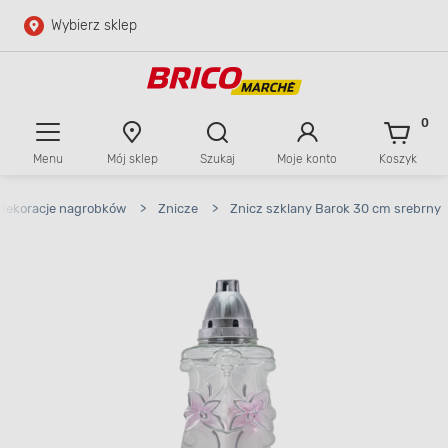
Wybierz sklep
Przejdź do głównej zawartości
Przejdź do wyszukiwarki
0
Menu
Mój sklep
Szukaj
Moje konto
Koszyk
Przejdź do kontaktu
 dekoracje nagrobków
>
Znicze
>
Znicz szklany Barok 30 cm srebrny