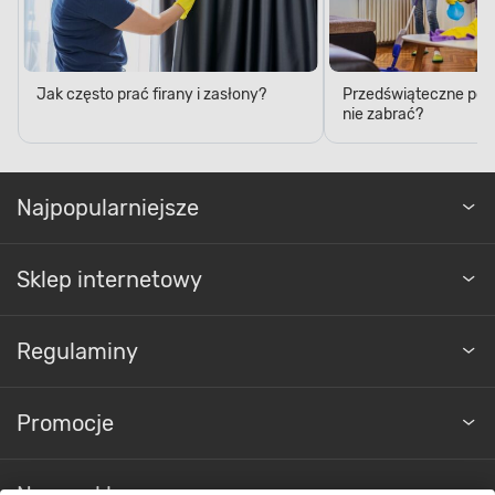
Jak często prać firany i zasłony?
Przedświąteczne porzą
nie zabrać?
Najpopularniejsze
Sklep internetowy
Regulaminy
Promocje
Nasze sklepy