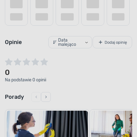
Dodaj do porównania
Dodaj do
Data
Opinie
Dodaj opinię
malejąco
0
Na podstawie 0 opinii
Porady