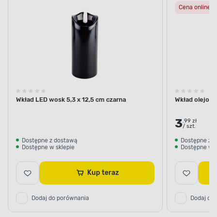
Cena online
znicz
Wkład LED wosk 5,3 x 12,5 cm czarna
Wkład olejowy
3
.99 zł
/ szt.
Dostępne z dostawą
Dostępne z 
Dostępne w sklepie
Dostępne w s
Kup teraz
Dodaj do porównania
Dodaj do