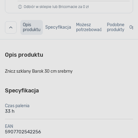
Odbiór w sklepie lub Bricomacie za 0 zł
Opis
Możesz
Podobne
Specyfikacja
Opin
produktu
potrzebować
produkty
Opis produktu
Znicz szklany Barok 30 cm srebrny
Specyfikacja
Czas palenia
33 h
EAN
5907702542256