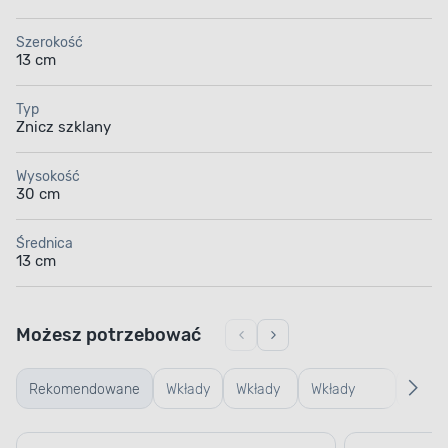
Szerokość
13 cm
Typ
Znicz szklany
Wysokość
30 cm
Średnica
13 cm
Możesz potrzebować
Rekomendowane
Wkłady
Wkłady
Wkłady
Podst
LED
olejowe
parafinowe
pod