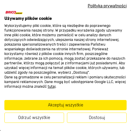
Polityka prywatności
O nas
Używamy plików cookie
Wykorzystujemy pliki cookie, które są niezbędne do poprawnego
Kontakt do sklepu
funkcjonowania naszej strony. W przypadku wyrażenia zgody używamy
inne pliki cookie, które możemy zamieścić w celu analizy danych
dotyczących odwiedzających, ulepszenia naszej strony internetowej,
pokazania spersonalizowanych treści i zapewnienia Państwu
Strefa biznesu
wspaniałego doświadczenia na stronie internetowej. Ponieważ
korzystamy również z plików cookie innych firm, poszczególne
informacje, zebrane za ich pomocą, mogą zostać przekazane do naszych
partnerów, którzy mogą połączyć je z informacjami już posiadanymi. Aby
uzyskać więcej informacji na temat plików cookie, których używamy, lub
udzielić zgody na poszczególne, wybierz „Dostosuj”.
Dołącz do nas
Dane są gromadzone w celu personalizacji reklam i pomiaru skuteczności
kampanii reklamowych. Dane mogą być udostępniane Google LLC, więcej
informacji można znaleźć
tutaj
.
Metody płatności
Akceptuj wszystkie
Odrzuć wszystkie
Dostosuj