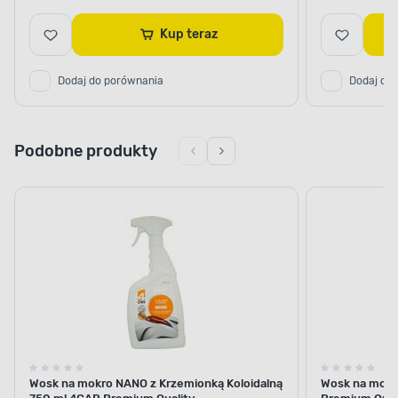
Kup teraz
Dodaj do porównania
Dodaj do
Podobne produkty
Wosk na mokro NANO z Krzemionką Koloidalną
Wosk na mok