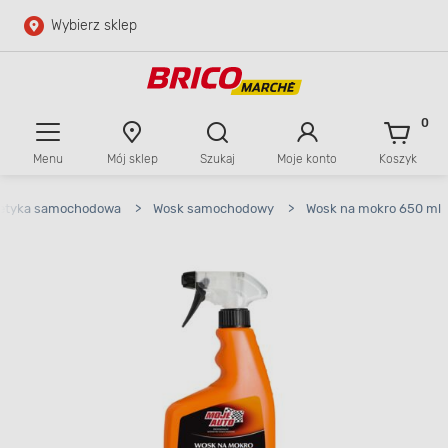
Wybierz sklep
Przejdź do głównej zawartości
Przejdź do wyszukiwarki
0
Menu
Mój sklep
Szukaj
Moje konto
Koszyk
Przejdź do kontaktu
etyka samochodowa
>
Wosk samochodowy
>
Wosk na mokro 650 ml