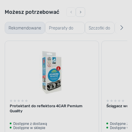
Możesz potrzebować
Rekomendowane
Preparaty do
Szczotki do
Prepar
regeneracji
mycia
do
reflektorów i
samochodu
usuwan
lamp
trudny
samochodowych
zabrud
Protektant do reflektora 4CAR Pemium
Ściągacz wo
Quality
Dostępne z dostawą
Dostępne z 
Dostępne w sklepie
Dostępne w s