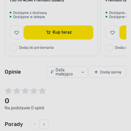
750 ml 4CAR Premium Quality
Premium Qual
Dostępne z dostawą
Dostępne z 
Dostępne w sklepie
Dostępne w s
Kup teraz
Dodaj do porównania
Dodaj do
Data
Opinie
Dodaj opinię
malejąco
0
Na podstawie 0 opinii
Porady