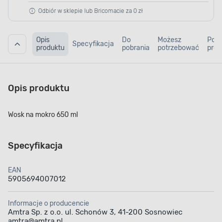
Odbiór w sklepie lub Bricomacie za 0 zł
Opis
Do
Możesz
Pod
Specyfikacja
produktu
pobrania
potrzebować
prod
Opis produktu
Wosk na mokro 650 ml
Specyfikacja
EAN
5905694007012
Informacje o producencie
Amtra Sp. z o.o. ul. Schonów 3, 41-200 Sosnowiec
amtra@amtra.pl