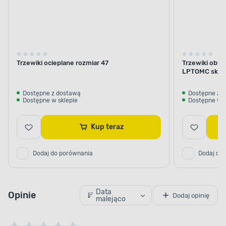
Trzewiki ocieplane rozmiar 47
Trzewiki obu
LPTOMC skórz
Dostępne z dostawą
Dostępne z 
Dostępne w sklepie
Dostępne w s
Kup teraz
Dodaj do porównania
Dodaj do
Data
Opinie
Dodaj opinię
malejąco