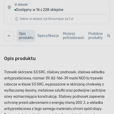
W sklepie
Dostępny w 16 z 228 sklepów
Odbiór w sklepie lub Bricomacie za 0 zł
Opis
Możesz
Podobne
Specyfikacja
Opin
produktu
potrzebować
produkty
Opis produktu
Trzewiki skórzane S3 SRC, stalowy podnosek, stalowa wkładka
antyprzebiciowa, rozmiar 39, 82-166-39 marki NEO to trzewiki
robocze w klasie S3 SRC, wyposażone w skórzaną cholewkę z
wytłaczanej dwoiny, metalowe szlufki oraz podwójne i potrójne
szwy wzmacniające konstrukcję. Stalowy podnosek zapewnia
ochronę przed uderzeniami z energią równą 200 J, a wkładka
antyprzebiciowa z tego samego materiału chroni spód stopy.