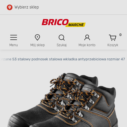
Wybierz sklep
Przejdź do głównej zawartości
Przejdź do wyszukiwarki
0
Menu
Mój sklep
Szukaj
Moje konto
Koszyk
Przejdź do kontaktu
kórzane S3 stalowy podnosek stalowa wkładka antyprzebiciowa rozmiar 47