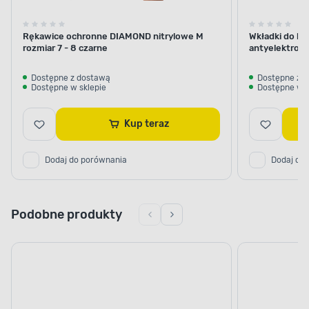
Rękawice ochronne DIAMOND nitrylowe M
Wkładki do bu
rozmiar 7 - 8 czarne
antyelektrost
Dostępne z dostawą
Dostępne z 
Dostępne w sklepie
Dostępne w s
Kup teraz
Dodaj do porównania
Dodaj do
Podobne produkty