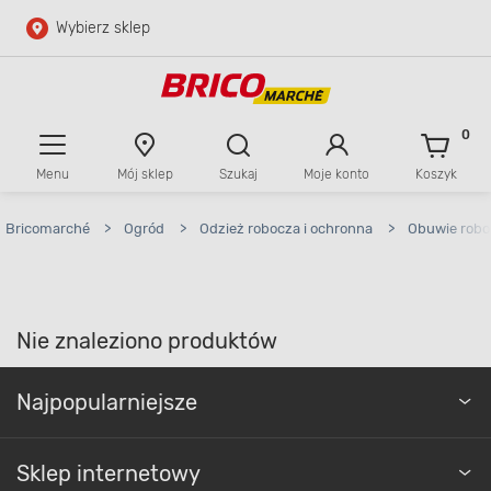
Wybierz sklep
Przejdź do głównej zawartości
Przejdź do wyszukiwarki
0
Menu
Mój sklep
Szukaj
Moje konto
Koszyk
Przejdź do kontaktu
Bricomarché
>
Ogród
>
Odzież robocza i ochronna
>
Obuwie robo
Nie znaleziono produktów
Najpopularniejsze
Sklep internetowy