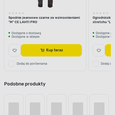
Spodnie jeansowe czarne ze wzmocnieniami
Ogrodniczki k
"M" CE LAHTI PRO
stretchu "L"
Dostępne z dostawą
Dostępne z 
Dostępne w sklepie
Dostępne w s
Kup teraz
Dodaj do porównania
Dodaj do
Podobne produkty