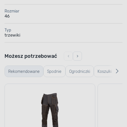
Rozmiar
46
Typ
trzewiki
Możesz potrzebować
Rekomendowane
Spodnie
Ogrodniczki
Koszulki
Kurt
robocze
robocze
rob