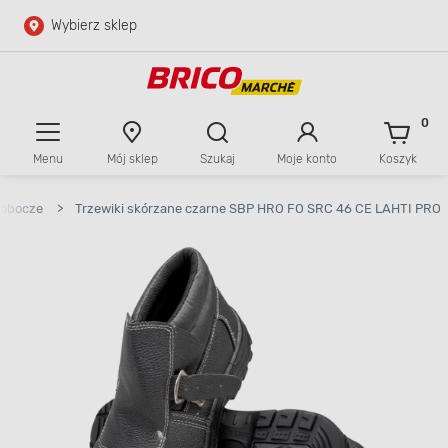
Wybierz sklep
Przejdź do głównej zawartości
Przejdź do wyszukiwarki
0
Menu
Mój sklep
Szukaj
Moje konto
Koszyk
Przejdź do kontaktu
robocze
>
Trzewiki skórzane czarne SBP HRO FO SRC 46 CE LAHTI PRO