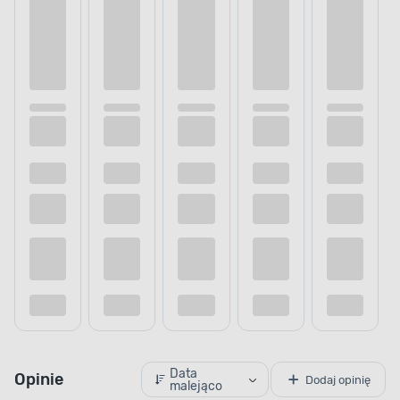
Data
Opinie
Dodaj opinię
malejąco