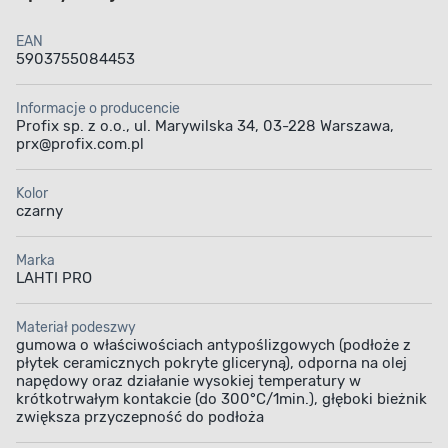
EAN
5903755084453
Informacje o producencie
Profix sp. z o.o., ul. Marywilska 34, 03-228 Warszawa,
prx@profix.com.pl
Kolor
czarny
Marka
LAHTI PRO
Materiał podeszwy
gumowa o właściwościach antypoślizgowych (podłoże z
płytek ceramicznych pokryte gliceryną), odporna na olej
napędowy oraz działanie wysokiej temperatury w
krótkotrwałym kontakcie (do 300°C/1min.), głęboki bieżnik
zwiększa przyczepność do podłoża