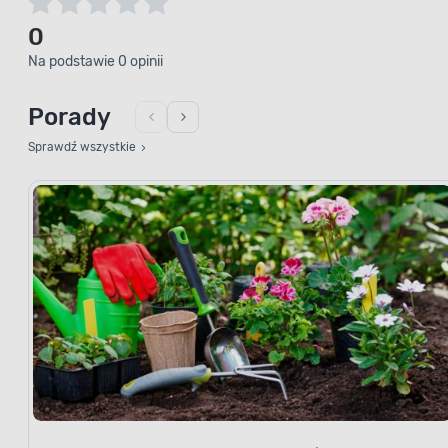
0
Na podstawie 0 opinii
Porady
Sprawdź wszystkie
Jakie krzewy i drzewa warto sadzić jesienią?