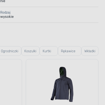
nie
Rodzaj
wysokie
Ogrodniczki
Koszulki
Kurtki
Rękawice
Wkładki
robocze
robocze
robocze i
do
ogrodowe
butów