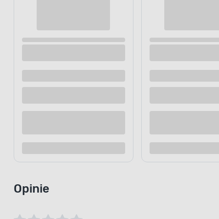
Trzewiki ochronne ocieplane MURITZ S3
Trzewiki nu
SRC czarne 45
SRA 45 CE 
Dostępne z dostawą
Dostępne z
Dostępne w sklepie
Dostępne w
Kup teraz
Dodaj do porównania
Dodaj d
Opinie