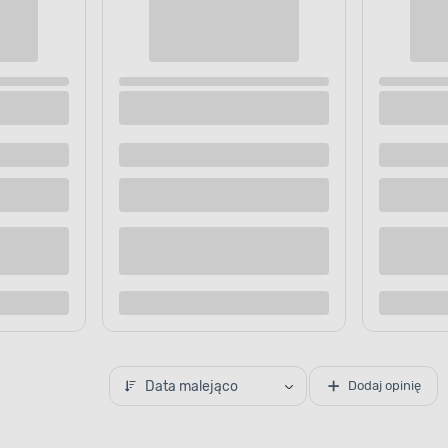
bukowe czarno-czerwone S3
Trzewiki zamszowe beżowo-br
LAHTI PRO
SRA 45 CE LAHTI PRO
 dostawą
Dostępne z dostawą
 sklepie
Dostępne w sklepie
Kup teraz
Kup te
o porównania
Dodaj do porównania
Data malejąco
Dodaj opinię