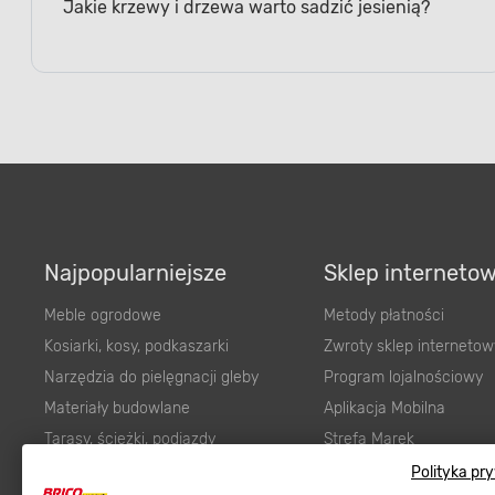
Najpopularniejsze
Sklep interneto
Meble ogrodowe
Metody płatności
Kosiarki, kosy, podkaszarki
Zwroty sklep internetow
Narzędzia do pielęgnacji gleby
Program lojalnościowy
Materiały budowlane
Aplikacja Mobilna
Tarasy, ścieżki, podjazdy
Strefa Marek
Podłoża i ziemie do ogrodu
Zgłoś błąd
Polityka pr
Karma dla psa
FAQ