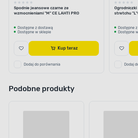
Spodnie jeansowe czarne ze
Ogrodniczki
wzmocnieniami "M" CE LAHTI PRO
stretchu "L
Dostępne z dostawą
Dostępne z
Dostępne w sklepie
Dostępne w
Kup teraz
Dodaj do porównania
Dodaj d
Podobne produkty