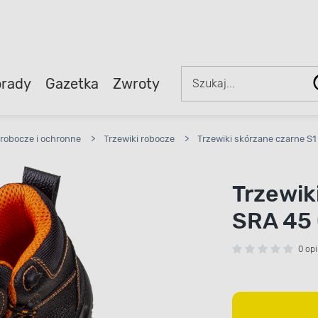
rady
Gazetka
Zwroty
robocze i ochronne
>
Trzewiki robocze
>
Trzewiki skórzane czarne S
Trzewik
SRA 45
0 opi