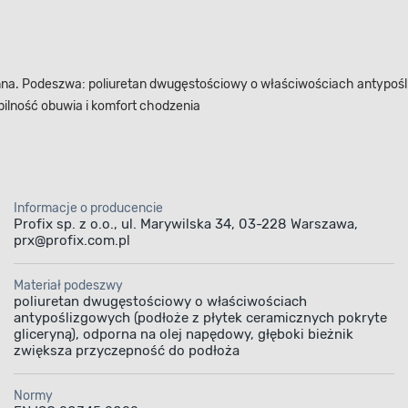
nna. Podeszwa: poliuretan dwugęstościowy o właściwościach antypośl
bilność obuwia i komfort chodzenia
Informacje o producencie
Profix sp. z o.o., ul. Marywilska 34, 03-228 Warszawa,
prx@profix.com.pl
Materiał podeszwy
poliuretan dwugęstościowy o właściwościach
antypoślizgowych (podłoże z płytek ceramicznych pokryte
gliceryną), odporna na olej napędowy, głęboki bieżnik
zwiększa przyczepność do podłoża
Normy