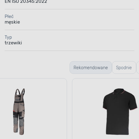
EN ISO 20345:2022
Płeć
męskie
Typ
trzewiki
Rekomendowane
Spodnie
robocze