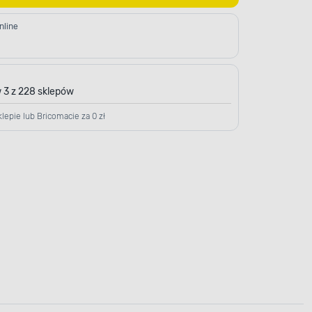
nline
 3 z 228 sklepów
lepie lub Bricomacie za 0 zł