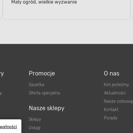
wy
Promocje
O nas
Gazetka
Kim jesteśmy
y
Oferta specjalna
Aktualności
Nasze zobowią
Nasze sklepy
Kontakt
Porady
Sklepy
Usługi
ywatności
Dostawa