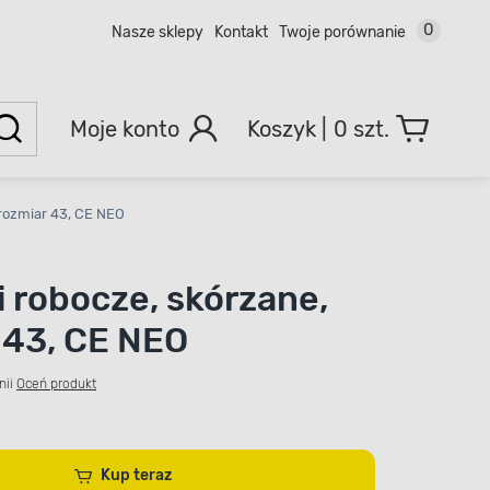
0
Nasze sklepy
Kontakt
Twoje porównanie
Moje konto
0 szt.
 rozmiar 43, CE NEO
i robocze, skórzane,
 43, CE NEO
nii
Oceń produkt
Kup teraz