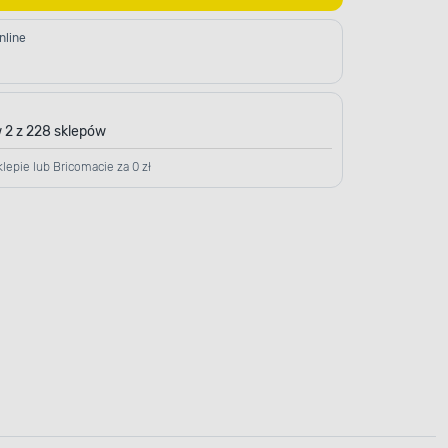
nline
 2 z 228 sklepów
lepie lub Bricomacie za 0 zł