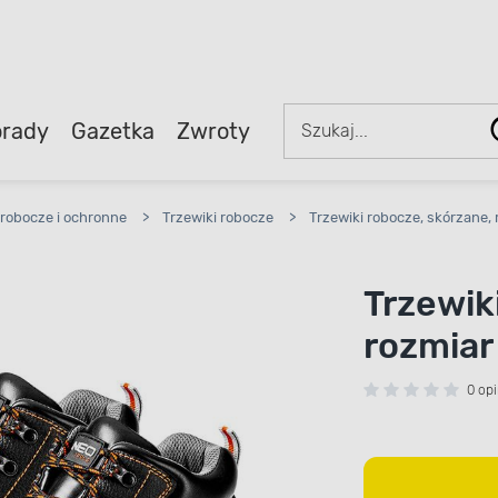
rady
Gazetka
Zwroty
robocze i ochronne
>
Trzewiki robocze
>
Trzewiki robocze, skórzane,
Trzewik
rozmiar
0 opi