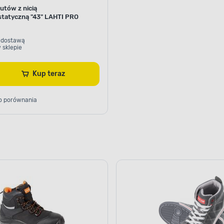
utów z nicią
statyczną "43" LAHTI PRO
 dostawą
 sklepie
Kup teraz
o porównania