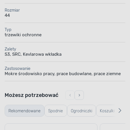
Rozmiar
44
Typ
trzewiki ochronne
Zalety
S3, SRC, Kevlarowa wkładka
Zastosowanie
Mokre środowisko pracy, prace budowlane, prace ziemne
Możesz potrzebować
Rekomendowane
Spodnie
Ogrodniczki
Koszulki
Kurt
robocze
robocze
rob