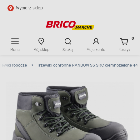
Wybierz sklep
Przejdź do głównej zawartości
Przejdź do wyszukiwarki
0
Menu
Mój sklep
Szukaj
Moje konto
Koszyk
Przejdź do kontaktu
zewiki robocze
>
Trzewiki ochronne RANDOW S3 SRC ciemnozielone 44