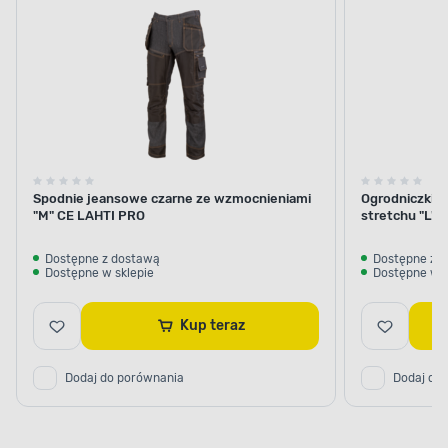
Spodnie jeansowe czarne ze wzmocnieniami
Ogrodniczki k
"M" CE LAHTI PRO
stretchu "L"
Dostępne z dostawą
Dostępne z 
Dostępne w sklepie
Dostępne w s
Kup teraz
Dodaj do porównania
Dodaj do