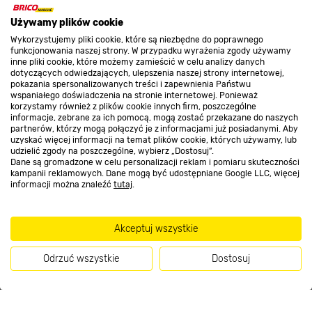
O nas
Używamy plików cookie
Wykorzystujemy pliki cookie, które są niezbędne do poprawnego
funkcjonowania naszej strony. W przypadku wyrażenia zgody używamy
inne pliki cookie, które możemy zamieścić w celu analizy danych
Kontakt do sklepu
dotyczących odwiedzających, ulepszenia naszej strony internetowej,
pokazania spersonalizowanych treści i zapewnienia Państwu
wspaniałego doświadczenia na stronie internetowej. Ponieważ
korzystamy również z plików cookie innych firm, poszczególne
Strefa biznesu
informacje, zebrane za ich pomocą, mogą zostać przekazane do naszych
partnerów, którzy mogą połączyć je z informacjami już posiadanymi. Aby
uzyskać więcej informacji na temat plików cookie, których używamy, lub
udzielić zgody na poszczególne, wybierz „Dostosuj”.
Dane są gromadzone w celu personalizacji reklam i pomiaru skuteczności
Dołącz do nas
kampanii reklamowych. Dane mogą być udostępniane Google LLC, więcej
informacji można znaleźć
tutaj
.
Akceptuj wszystkie
Metody płatności
Odrzuć wszystkie
Dostosuj