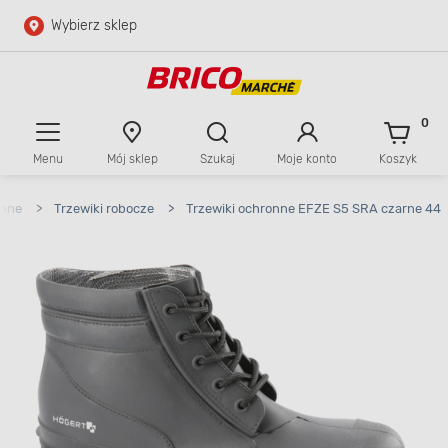
Wybierz sklep
Przejdź do głównej zawartości
Przejdź do wyszukiwarki
0
Menu
Mój sklep
Szukaj
Moje konto
Koszyk
Przejdź do kontaktu
onne
>
Trzewiki robocze
>
Trzewiki ochronne EFZE S5 SRA czarne 44