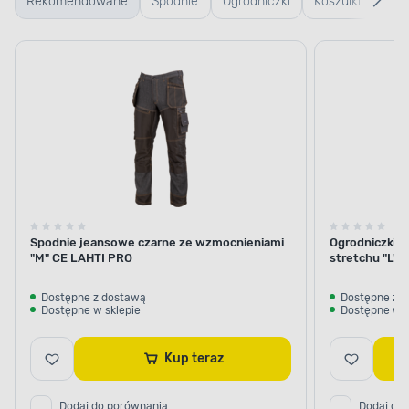
Rekomendowane
Spodnie
Ogrodniczki
Koszulki
Kurt
robocze
robocze
rob
Spodnie jeansowe czarne ze wzmocnieniami
Ogrodniczki k
"M" CE LAHTI PRO
stretchu "L"
Dostępne z dostawą
Dostępne z 
Dostępne w sklepie
Dostępne w s
Kup teraz
Dodaj do porównania
Dodaj do