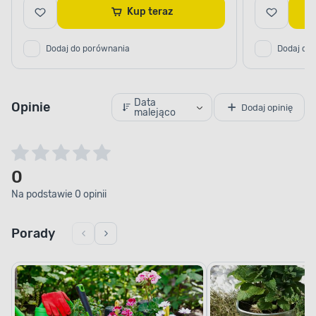
Kup teraz
Dodaj do porównania
Dodaj do
Data
Opinie
Dodaj opinię
malejąco
0
Na podstawie 0 opinii
Porady