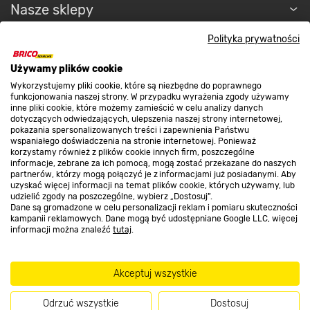
Nasze sklepy
Polityka prywatności
O nas
Używamy plików cookie
Wykorzystujemy pliki cookie, które są niezbędne do poprawnego
Kontakt do sklepu
funkcjonowania naszej strony. W przypadku wyrażenia zgody używamy
inne pliki cookie, które możemy zamieścić w celu analizy danych
dotyczących odwiedzających, ulepszenia naszej strony internetowej,
pokazania spersonalizowanych treści i zapewnienia Państwu
Strefa biznesu
wspaniałego doświadczenia na stronie internetowej. Ponieważ
korzystamy również z plików cookie innych firm, poszczególne
informacje, zebrane za ich pomocą, mogą zostać przekazane do naszych
partnerów, którzy mogą połączyć je z informacjami już posiadanymi. Aby
uzyskać więcej informacji na temat plików cookie, których używamy, lub
udzielić zgody na poszczególne, wybierz „Dostosuj”.
Dołącz do nas
Dane są gromadzone w celu personalizacji reklam i pomiaru skuteczności
kampanii reklamowych. Dane mogą być udostępniane Google LLC, więcej
informacji można znaleźć
tutaj
.
Metody płatności
Akceptuj wszystkie
Odrzuć wszystkie
Dostosuj