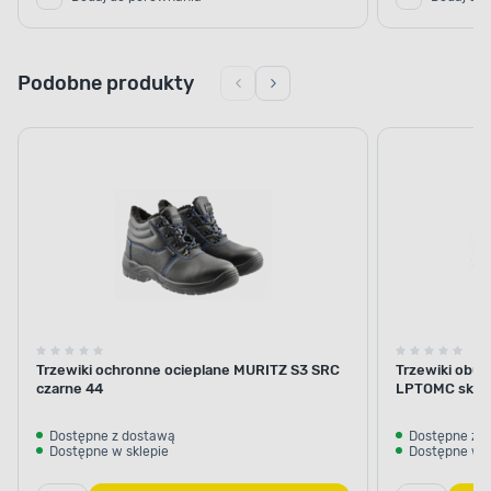
Podobne produkty
Trzewiki ochronne ocieplane MURITZ S3 SRC
Trzewiki obu
czarne 44
LPTOMC skórz
Dostępne z dostawą
Dostępne z 
Dostępne w sklepie
Dostępne w s