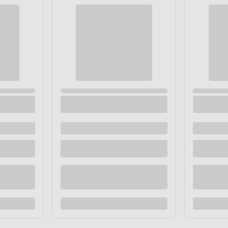
uwie bezpieczne LAHTI PRO
Trzewiki robocze, skórzane, roz
rzane czarne 46
NEO
 dostawą
Dostępne z dostawą
 sklepie
Dostępne w sklepie
Kup teraz
Kup te
o porównania
Dodaj do porównania