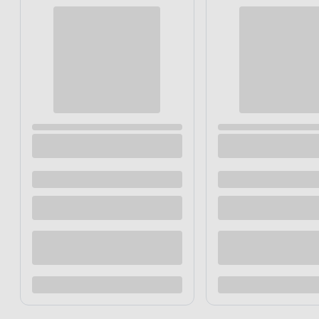
Trzewiki zamszowe beżowo-brązowe S1P
Trzewiki ob
SRA 46 CE LAHTI PRO
LPTOMG skó
Dostępne z dostawą
Dostępne z
Dostępne w sklepie
Dostępne w
Kup teraz
Dodaj do porównania
Dodaj d