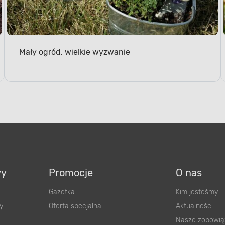
Mały ogród, wielkie wyzwanie
wy
Promocje
O nas
Gazetka
Kim jesteśmy
y
Oferta specjalna
Aktualności
Nasze zobowią
Nasze sklepy