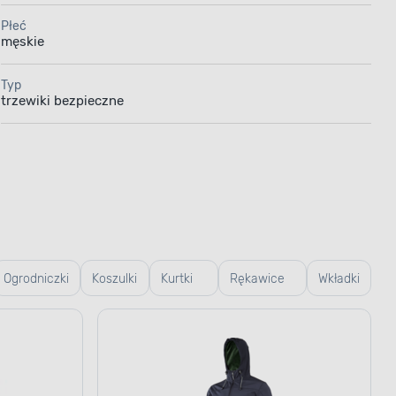
Płeć
męskie
Typ
trzewiki bezpieczne
Ogrodniczki
Koszulki
Kurtki
Rękawice
Wkładki
robocze
robocze
robocze i
do
ogrodowe
butów