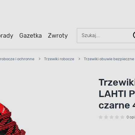
rady
Gazetka
Zwroty
robocze i ochronne
>
Trzewiki robocze
>
Trzewiki obuwie bezpieczn
Trzewik
LAHTI 
czarne 
0 opi