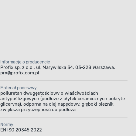
Informacje o producencie
Profix sp. z o.o., ul. Marywilska 34, 03-228 Warszawa,
prx@profix.com.pl
Materiał podeszwy
poliuretan dwugęstościowy o właściwościach
antypoślizgowych (podłoże z płytek ceramicznych pokryte
gliceryną), odporna na olej napędowy, głęboki bieżnik
zwiększa przyczepność do podłoża
Normy
EN ISO 20345:2022