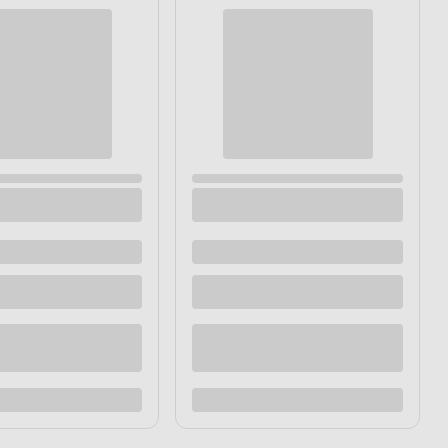
miar 46, CE
Trzewiki ochronne ocieplane MURITZ S3
SRC czarne 46
Dostępne z dostawą
Dostępne w sklepie
raz
Kup teraz
Dodaj do porównania