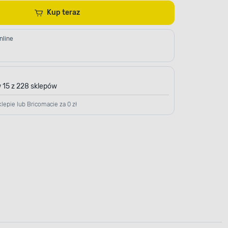
Kup teraz
nline
 15 z 228 sklepów
lepie lub Bricomacie za 0 zł