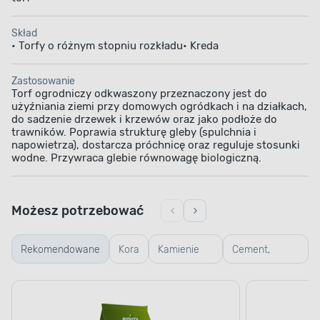
równowagę
biologiczną
Skład
• Torfy o różnym stopniu rozkładu• Kreda
Zastosowanie
Torf ogrodniczy odkwaszony przeznaczony jest do
użyźniania ziemi przy domowych ogródkach i na działkach,
do sadzenie drzewek i krzewów oraz jako podłoże do
trawników. Poprawia strukturę gleby (spulchnia i
napowietrza), dostarcza próchnicę oraz reguluje stosunki
wodne. Przywraca glebie równowagę biologiczną.
Możesz potrzebować
Rekomendowane
Kora
Kamienie
Cement,
ogrodowe
wapno, piasek