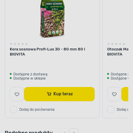
POROWATA I PRZEPUSZCZALNA
STRUKTURA
Kora sosnowa Profi-Lux 30 - 80 mm 80 l
Otoczak Magi
BIOVITA
BIOVITA
Źródło składników odżywczych
Zapewnij roślinom odpowiednie warunki
Dostępne z dostawą
Dostępne z 
Dostępne w sklepie
Dostępne w s
do prawidłowego wzrostu. Podłoże ma porowatą
i przepuszczalną strukturę. Dzięki temu odznacza
się ono doskonałą chłonnością wody oraz
Kup teraz
składników odżywczych niezbędnych do wzrostu
roślin.
Dodaj do porównania
Dodaj do