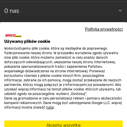
O nas
Kontakt do sklepu
Polityka prywatności
Używamy plików cookie
Strefa biznesu
Wykorzystujemy pliki cookie, które są niezbędne do poprawnego
funkcjonowania naszej strony. W przypadku wyrażenia zgody używamy
inne pliki cookie, które możemy zamieścić w celu analizy danych
dotyczących odwiedzających, ulepszenia naszej strony internetowej,
pokazania spersonalizowanych treści i zapewnienia Państwu
Dołącz do nas
wspaniałego doświadczenia na stronie internetowej. Ponieważ
korzystamy również z plików cookie innych firm, poszczególne
informacje, zebrane za ich pomocą, mogą zostać przekazane do naszych
partnerów, którzy mogą połączyć je z informacjami już posiadanymi. Aby
uzyskać więcej informacji na temat plików cookie, których używamy, lub
udzielić zgody na poszczególne, wybierz „Dostosuj”.
Dane są gromadzone w celu personalizacji reklam i pomiaru skuteczności
Metody płatności
kampanii reklamowych. Dane mogą być udostępniane Google LLC, więcej
informacji można znaleźć
tutaj
.
BEZPIECZNY DLA ROŚLIN
Akceptuj wszystkie