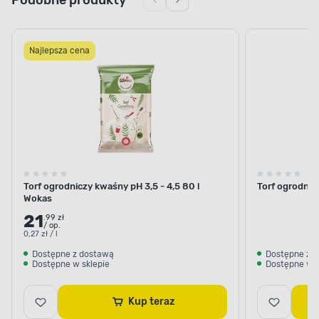
Podobne produkty
Najlepsza cena
Torf ogrodniczy kwaśny pH 3,5 - 4,5 80 l
Torf ogrodnic
Wokas
21
.99 zł
/ op.
0,27 zł / l
Dostępne z dostawą
Dostępne z 
Dostępne w sklepie
Dostępne w s
ZAPEWNIA UTRZYMANIE WŁAŚCIWEJ
WILGOTNOŚCI PODŁOŻA
Kup teraz