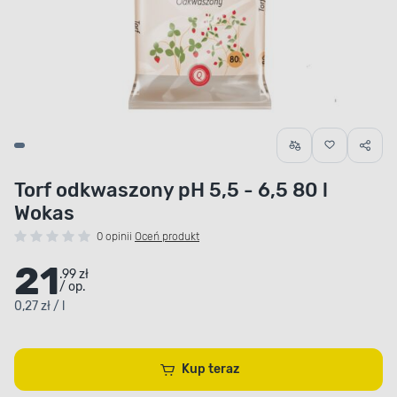
Torf odkwaszony pH 5,5 - 6,5 80 l
Wokas
0 opinii
Oceń produkt
21
.99 zł
/ op.
0,27 zł / l
Kup teraz