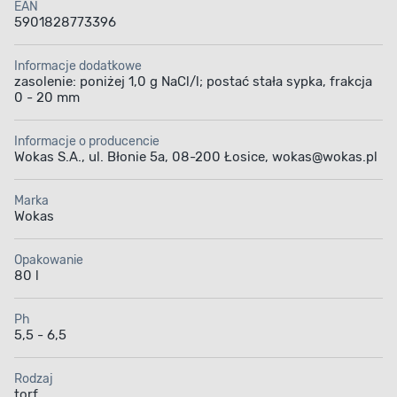
i krzewów oraz jako podłoże do trawników, a także
EAN
sprawdzi się w przypadku roślin ozdobnych.
5901828773396
Opakowanie zawiera 80 l torfu w postaci stałej,
sypkiej o frakcji 0-20 mm i zasoleniu poniżej 1,0
Informacje dodatkowe
g NaCl / l.
zasolenie: poniżej 1,0 g NaCl/l; postać stała sypka, frakcja
0 - 20 mm
Informacje o producencie
Wokas S.A., ul. Błonie 5a, 08-200 Łosice, wokas@wokas.pl
Porowata
Zapewnia
Marka
Wokas
i przepuszczalna
utrzymanie
struktura
właściwej
wilgotności podłoża
Opakowanie
80 l
Ph
5,5 - 6,5
Rodzaj
Przywraca glebie
Bezpieczny dla roślin
torf