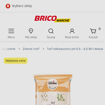
Wybierz sklep
Przejdź do głównej zawartości
Przejdź do wyszukiwarki
0
Menu
Mój sklep
Szukaj
Moje konto
Koszyk
Przejdź do kontaktu
oża, ziemie
>
Ziemie i torf
>
Torf odkwaszony pH 5,5 - 6,5 80 l Wokas
Najlepsza cena