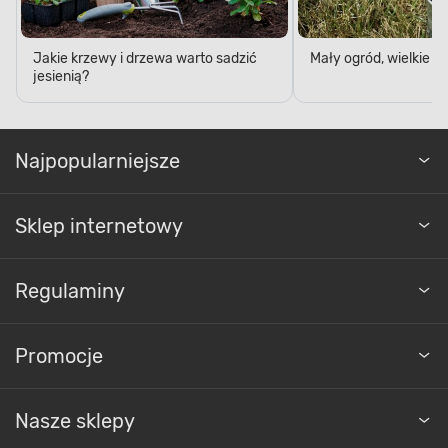
Jakie krzewy i drzewa warto sadzić
Mały ogród, wielkie 
jesienią?
Najpopularniejsze
PRZYWRACA GLEBIE RÓWNOWAGĘ
BIOLOGICZNĄ
Sklep internetowy
Wysoka jakość gleby
Regulaminy
Zadbaj o wysoką jakość gleby w przydomowym
ogrodzie. Decydując się na to podłoże,
przywrócisz glebie równowagę biologiczną.
Promocje
Dostarczysz jej szereg niezbędnych składników
odżywczych oraz próchnicę, a także wyregulujesz
stosunki powietrzno-wodne.
Nasze sklepy