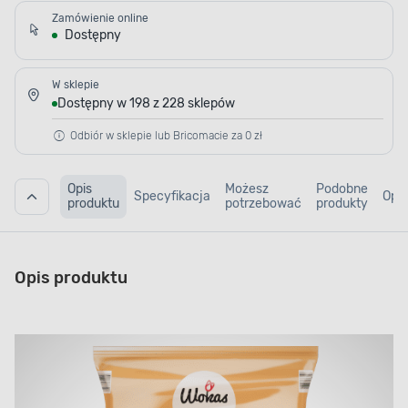
Zamówienie online
Dostępny
W sklepie
Dostępny w 198 z 228 sklepów
Odbiór w sklepie lub Bricomacie za 0 zł
Opis
Możesz
Podobne
Specyfikacja
Opin
produktu
potrzebować
produkty
Opis produktu