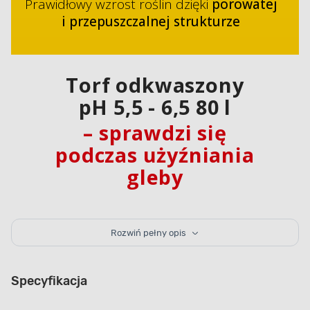
Prawidłowy wzrost roślin dzięki
porowatej
i przepuszczalnej strukturze
Torf odkwaszony
pH 5,5 - 6,5 80 l
– sprawdzi się
podczas użyźniania
gleby
Torf odkwaszony to odpowiednio skomponowana
mieszanina torfów o różnym stopniu rozkładu
Rozwiń pełny opis
odkwaszona kredą. Produkt poprawia strukturę gleby
– spulchnia ją i napowietrza, dostarcza próchnicę
oraz reguluje stosunki wodne, równocześnie
przywracając glebie równowagę biologiczną. Podłoże
Specyfikacja
jest przeznaczone do użyźniania ziemi w domowych
ogródkach i na działkach, do sadzenia drzewek