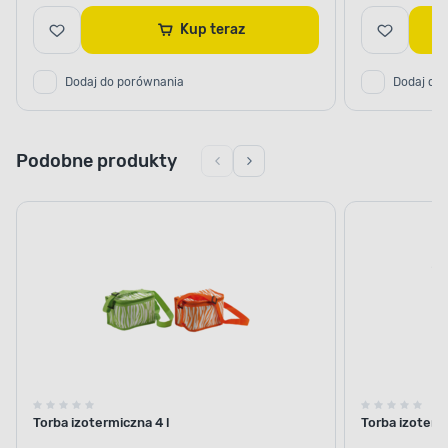
Kup teraz
Dodaj do porównania
Dodaj do
Podobne produkty
Torba izotermiczna 4 l
Torba izoterm