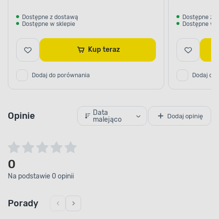
Dostępne z dostawą
Dostępne z 
Dostępne w sklepie
Dostępne w s
Kup teraz
Dodaj do porównania
Dodaj do
Data
Opinie
Dodaj opinię
malejąco
0
Na podstawie 0 opinii
Porady