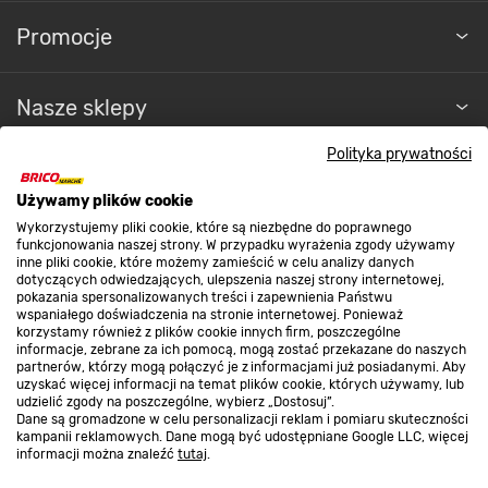
Promocje
Nasze sklepy
Polityka prywatności
O nas
Używamy plików cookie
Wykorzystujemy pliki cookie, które są niezbędne do poprawnego
Kontakt do sklepu
funkcjonowania naszej strony. W przypadku wyrażenia zgody używamy
inne pliki cookie, które możemy zamieścić w celu analizy danych
dotyczących odwiedzających, ulepszenia naszej strony internetowej,
pokazania spersonalizowanych treści i zapewnienia Państwu
Strefa biznesu
wspaniałego doświadczenia na stronie internetowej. Ponieważ
korzystamy również z plików cookie innych firm, poszczególne
informacje, zebrane za ich pomocą, mogą zostać przekazane do naszych
partnerów, którzy mogą połączyć je z informacjami już posiadanymi. Aby
uzyskać więcej informacji na temat plików cookie, których używamy, lub
udzielić zgody na poszczególne, wybierz „Dostosuj”.
Dołącz do nas
Dane są gromadzone w celu personalizacji reklam i pomiaru skuteczności
kampanii reklamowych. Dane mogą być udostępniane Google LLC, więcej
informacji można znaleźć
tutaj
.