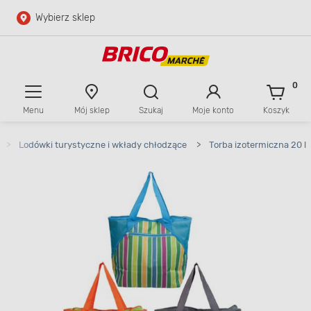
Wybierz sklep
Przejdź do głównej zawartości
Przejdź do wyszukiwarki
0
Menu
Mój sklep
Szukaj
Moje konto
Koszyk
Przejdź do kontaktu
>
Lodówki turystyczne i wkłady chłodzące
>
Torba izotermiczna 20 l