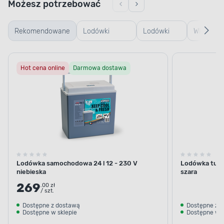
Możesz potrzebować
Rekomendowane
Lodówki
Lodówki
Wkłady d
samochodowe
turystyczne
lodówek
Hot cena online
Darmowa dostawa
elektryczne
turystyc
Nowość
Lodówka samochodowa 24 l 12 - 230 V
Lodówka turys
niebieska
szara
269
.00 zł
/ szt.
Dostępne z dostawą
Dostępne z 
Dostępne w sklepie
Dostępne w s