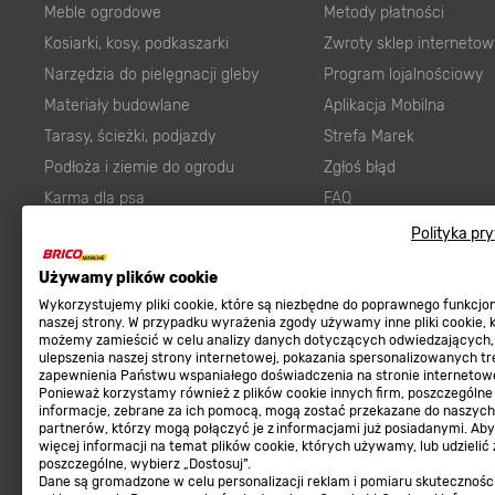
Meble ogrodowe
Metody płatności
Kosiarki, kosy, podkaszarki
Zwroty sklep internetow
Narzędzia do pielęgnacji gleby
Program lojalnościowy
Materiały budowlane
Aplikacja Mobilna
Tarasy, ścieżki, podjazdy
Strefa Marek
Podłoża i ziemie do ogrodu
Zgłoś błąd
Karma dla psa
FAQ
Ogród
Prawny obowiązek zape
Polityka pr
Farby wewnętrzne białe
zgodności towaru z um
Używamy plików cookie
Elektryka
Program Brico PRO
Wykorzystujemy pliki cookie, które są niezbędne do poprawnego funkcj
Panele
naszej strony. W przypadku wyrażenia zgody używamy inne pliki cookie, 
możemy zamieścić w celu analizy danych dotyczących odwiedzających,
Regulaminy
Elektronarzędzia
ulepszenia naszej strony internetowej, pokazania spersonalizowanych tre
zapewnienia Państwu wspaniałego doświadczenia na stronie internetowe
Płytki
Regulaminy
Ponieważ korzystamy również z plików cookie innych firm, poszczególne
informacje, zebrane za ich pomocą, mogą zostać przekazane do naszych
Panele podłogowe
Polityka prywatności
partnerów, którzy mogą połączyć je z informacjami już posiadanymi. Ab
Płyty OSB/HDF
więcej informacji na temat plików cookie, których używamy, lub udzielić
poszczególne, wybierz „Dostosuj”.
Grabie do ogrodu
Dane są gromadzone w celu personalizacji reklam i pomiaru skutecznośc