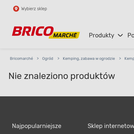
Wybierz sklep
Przejdź do głównej zawartości
Przejdź do wyszukiwarki
Produkty
Po
Przejdź do kontaktu
Bricomarché
>
Ogród
>
Kemping, zabawa w ogrodzie
>
Kemp
Nie znaleziono produktów
Najpopularniejsze
Sklep interneto