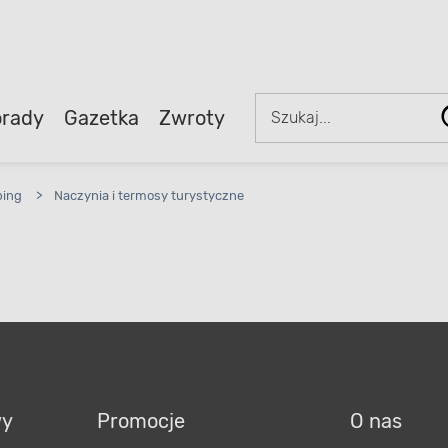
rady
Gazetka
Zwroty
ing
>
Naczynia i termosy turystyczne
wy
Promocje
O nas