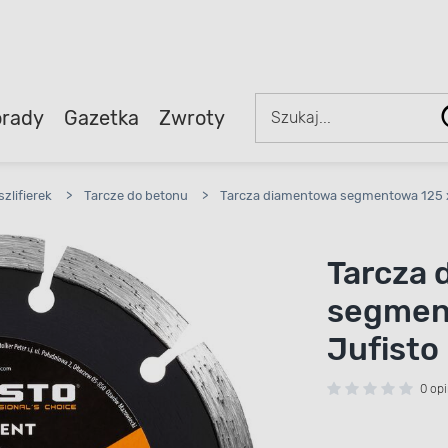
rady
Gazetka
Zwroty
zlifierek
>
Tarcze do betonu
>
Tarcza diamentowa segmentowa 125 
Tarcza
segmen
Jufisto
0 opi