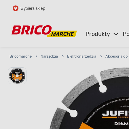
Wybierz sklep
Przejdź do głównej zawartości
Przejdź do wyszukiwarki
Produkty
Po
Przejdź do kontaktu
Bricomarché
>
Narzędzia
>
Elektronarzędzia
>
Akcesoria do s