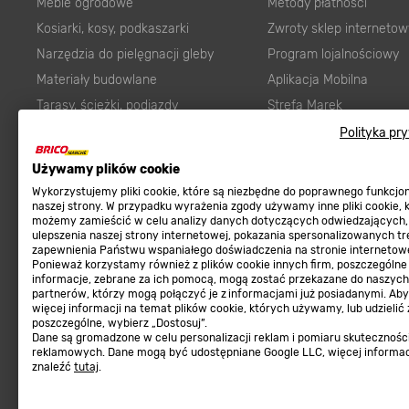
Meble ogrodowe
Metody płatności
Kosiarki, kosy, podkaszarki
Zwroty sklep internetow
Narzędzia do pielęgnacji gleby
Program lojalnościowy
Materiały budowlane
Aplikacja Mobilna
Tarasy, ścieżki, podjazdy
Strefa Marek
Podłoża i ziemie do ogrodu
Zgłoś błąd
Polityka pr
Karma dla psa
FAQ
Używamy plików cookie
Ogród
Prawny obowiązek zape
Wykorzystujemy pliki cookie, które są niezbędne do poprawnego funkcj
Farby wewnętrzne białe
zgodności towaru z um
naszej strony. W przypadku wyrażenia zgody używamy inne pliki cookie, 
możemy zamieścić w celu analizy danych dotyczących odwiedzających,
Elektryka
Program Brico PRO
ulepszenia naszej strony internetowej, pokazania spersonalizowanych tre
zapewnienia Państwu wspaniałego doświadczenia na stronie internetowe
Panele
Ponieważ korzystamy również z plików cookie innych firm, poszczególne
Regulaminy
informacje, zebrane za ich pomocą, mogą zostać przekazane do naszych
Elektronarzędzia
partnerów, którzy mogą połączyć je z informacjami już posiadanymi. Ab
Płytki
więcej informacji na temat plików cookie, których używamy, lub udzielić
Regulaminy
poszczególne, wybierz „Dostosuj”.
Panele podłogowe
Dane są gromadzone w celu personalizacji reklam i pomiaru skutecznośc
Polityka prywatności
reklamowych. Dane mogą być udostępniane Google LLC, więcej informa
Płyty OSB/HDF
znaleźć
tutaj
.
Grabie do ogrodu