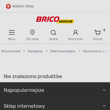
Wybierz sklep
Przejdź do głównej zawartości
Przejdź do wyszukiwarki
0
Menu
Mój sklep
Szukaj
Moje konto
Koszyk
Przejdź do kontaktu
Bricomarché
>
Narzędzia
>
Elektronarzędzia
>
Akcesoria do szlif
Nie znaleziono produktów
Najpopularniejsze
Sklep internetowy