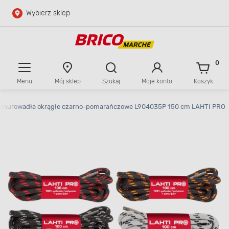
Wybierz sklep
Przejdź do głównej zawartości
Przejdź do wyszukiwarki
0
Menu
Mój sklep
Szukaj
Moje konto
Koszyk
Przejdź do kontaktu
znurowadła okrągłe czarno-pomarańczowe L904035P 150 cm LAHTI PRO