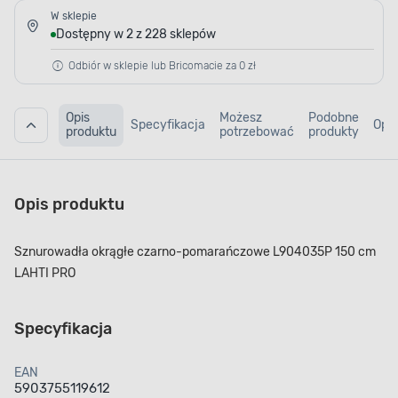
W sklepie
Dostępny w 2 z 228 sklepów
Odbiór w sklepie lub Bricomacie za 0 zł
Opis
Możesz
Podobne
Specyfikacja
Opin
produktu
potrzebować
produkty
Opis produktu
Sznurowadła okrągłe czarno-pomarańczowe L904035P 150 cm
LAHTI PRO
Specyfikacja
EAN
5903755119612