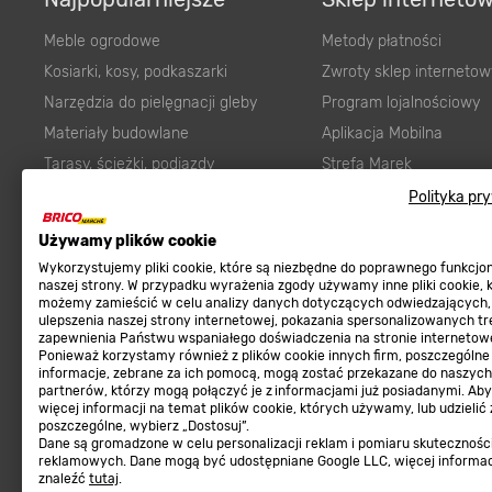
Meble ogrodowe
Metody płatności
Kosiarki, kosy, podkaszarki
Zwroty sklep internetow
Narzędzia do pielęgnacji gleby
Program lojalnościowy
Materiały budowlane
Aplikacja Mobilna
Tarasy, ścieżki, podjazdy
Strefa Marek
Podłoża i ziemie do ogrodu
Zgłoś błąd
Polityka pr
Karma dla psa
FAQ
Używamy plików cookie
Ogród
Prawny obowiązek zape
Wykorzystujemy pliki cookie, które są niezbędne do poprawnego funkcj
Farby wewnętrzne białe
zgodności towaru z um
naszej strony. W przypadku wyrażenia zgody używamy inne pliki cookie, 
możemy zamieścić w celu analizy danych dotyczących odwiedzających,
Elektryka
Program Brico PRO
ulepszenia naszej strony internetowej, pokazania spersonalizowanych tre
zapewnienia Państwu wspaniałego doświadczenia na stronie internetowe
Panele
Ponieważ korzystamy również z plików cookie innych firm, poszczególne
Regulaminy
informacje, zebrane za ich pomocą, mogą zostać przekazane do naszych
Elektronarzędzia
partnerów, którzy mogą połączyć je z informacjami już posiadanymi. Ab
Płytki
więcej informacji na temat plików cookie, których używamy, lub udzielić
Regulaminy
poszczególne, wybierz „Dostosuj”.
Panele podłogowe
Dane są gromadzone w celu personalizacji reklam i pomiaru skutecznośc
Polityka prywatności
reklamowych. Dane mogą być udostępniane Google LLC, więcej informa
Płyty OSB/HDF
znaleźć
tutaj
.