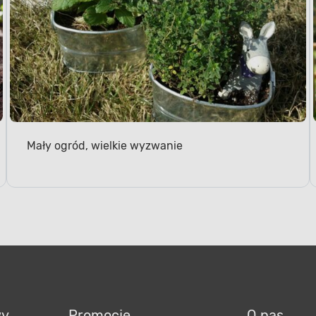
Mały ogród, wielkie wyzwanie
wy
Promocje
O nas