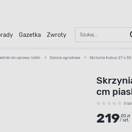
rady
Gazetka
Zwroty
ietniki do uprawy roślin
>
Donice ogrodowe
>
Skrzynia Kubus 27 x 30
Skrzyni
cm pia
0 opi
219
.00 zł
/ szt.