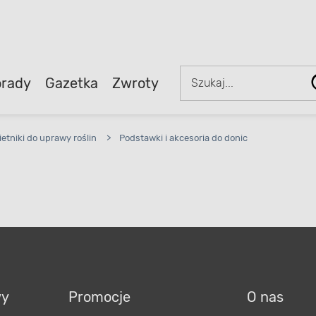
rady
Gazetka
Zwroty
ietniki do uprawy roślin
>
Podstawki i akcesoria do donic
wy
Promocje
O nas