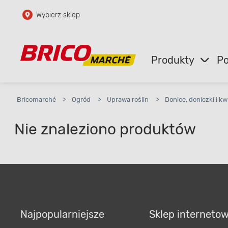
Wybierz sklep
Przejdź do głównej zawartości
Przejdź do wyszukiwarki
Produkty
Po
Przejdź do kontaktu
Bricomarché
>
Ogród
>
Uprawa roślin
>
Donice, doniczki i kw
Nie znaleziono produktów
Najpopularniejsze
Sklep interneto