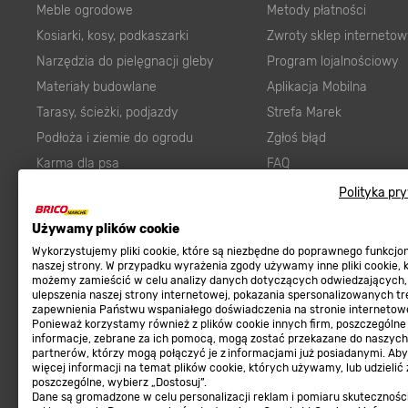
Meble ogrodowe
Metody płatności
Kosiarki, kosy, podkaszarki
Zwroty sklep internetow
Narzędzia do pielęgnacji gleby
Program lojalnościowy
Materiały budowlane
Aplikacja Mobilna
Tarasy, ścieżki, podjazdy
Strefa Marek
Podłoża i ziemie do ogrodu
Zgłoś błąd
Karma dla psa
FAQ
Ogród
Prawny obowiązek zape
Polityka pr
Farby wewnętrzne białe
zgodności towaru z um
Używamy plików cookie
Elektryka
Program Brico PRO
Wykorzystujemy pliki cookie, które są niezbędne do poprawnego funkcj
Panele
naszej strony. W przypadku wyrażenia zgody używamy inne pliki cookie, 
możemy zamieścić w celu analizy danych dotyczących odwiedzających,
Regulaminy
Elektronarzędzia
ulepszenia naszej strony internetowej, pokazania spersonalizowanych tre
zapewnienia Państwu wspaniałego doświadczenia na stronie internetowe
Płytki
Regulaminy
Ponieważ korzystamy również z plików cookie innych firm, poszczególne
informacje, zebrane za ich pomocą, mogą zostać przekazane do naszych
Panele podłogowe
Polityka prywatności
partnerów, którzy mogą połączyć je z informacjami już posiadanymi. Ab
Płyty OSB/HDF
więcej informacji na temat plików cookie, których używamy, lub udzielić
poszczególne, wybierz „Dostosuj”.
Grabie do ogrodu
Dane są gromadzone w celu personalizacji reklam i pomiaru skutecznośc