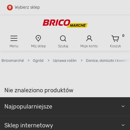
Wybierz sklep
Przejdź do głównej zawartości
Przejdź do wyszukiwarki
0
Menu
Mój sklep
Szukaj
Moje konto
Koszyk
Przejdź do kontaktu
Bricomarché
>
Ogród
>
Uprawa roślin
>
Donice, doniczki i kwietni
Nie znaleziono produktów
Najpopularniejsze
Sklep internetowy