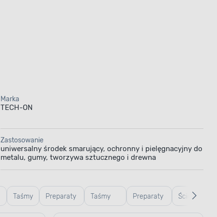
Marka
TECH-ON
Zastosowanie
uniwersalny środek smarujący, ochronny i pielęgnacyjny do
metalu, gumy, tworzywa sztucznego i drewna
Taśmy
Preparaty
Taśmy
Preparaty
Ściereczki,
do
malarskie
do mycia i
gąbki,