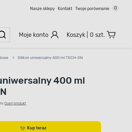
0
Nasze sklepy
Kontakt
Twoje porównanie
Moje konto
0 szt.
odowe
>
Silikon uniwersalny 400 ml TECH-ON
 uniwersalny 400 ml
ON
nii
Oceń produkt
Kup teraz