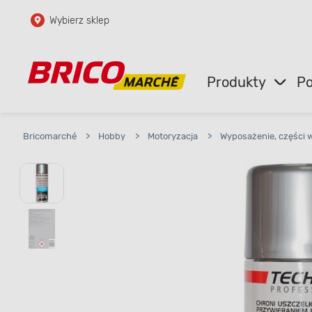
Wybierz sklep
Przejdź do głównej zawartości
Przejdź do wyszukiwarki
Produkty
Po
Przejdź do kontaktu
Bricomarché
>
Hobby
>
Motoryzacja
>
Wyposażenie, części 