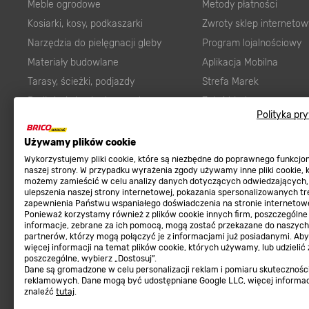
Meble ogrodowe
Metody płatności
Kosiarki, kosy, podkaszarki
Zwroty sklep internetow
Narzędzia do pielęgnacji gleby
Program lojalnościowy
Materiały budowlane
Aplikacja Mobilna
Tarasy, ścieżki, podjazdy
Strefa Marek
Podłoża i ziemie do ogrodu
Zgłoś błąd
Polityka pr
Karma dla psa
FAQ
Ogród
Prawny obowiązek zape
Używamy plików cookie
Farby wewnętrzne białe
zgodności towaru z um
Wykorzystujemy pliki cookie, które są niezbędne do poprawnego funkcj
naszej strony. W przypadku wyrażenia zgody używamy inne pliki cookie, 
Elektryka
Program Brico PRO
możemy zamieścić w celu analizy danych dotyczących odwiedzających,
ulepszenia naszej strony internetowej, pokazania spersonalizowanych tre
Panele
zapewnienia Państwu wspaniałego doświadczenia na stronie internetowe
Regulaminy
Ponieważ korzystamy również z plików cookie innych firm, poszczególne
Elektronarzędzia
informacje, zebrane za ich pomocą, mogą zostać przekazane do naszych
Płytki
partnerów, którzy mogą połączyć je z informacjami już posiadanymi. Ab
Regulaminy
więcej informacji na temat plików cookie, których używamy, lub udzielić
Panele podłogowe
Polityka prywatności
poszczególne, wybierz „Dostosuj”.
Dane są gromadzone w celu personalizacji reklam i pomiaru skutecznośc
Płyty OSB/HDF
reklamowych. Dane mogą być udostępniane Google LLC, więcej informa
znaleźć
tutaj
.
Grabie do ogrodu