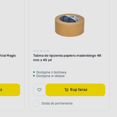
u
usuwania
pielęgnacji
chusteczki
trudnych
silnika
do
zabrudzeń
samochodu
tral Magic
Taśma do łączenia papieru malarskiego 48
mm x 45 yd
Dostępne z dostawą
Dostępne w sklepie
az
Kup teraz
Dodaj do porównania