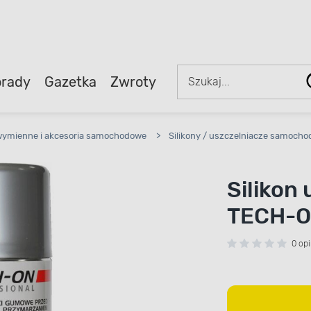
rady
Gazetka
Zwroty
wymienne i akcesoria samochodowe
>
Silikony / uszczelniacze samoch
Silikon
TECH-
0 opi