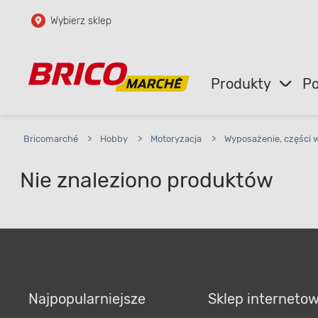
Wybierz sklep
Przejdź do głównej zawartości
Przejdź do wyszukiwarki
Produkty
Po
Przejdź do kontaktu
Bricomarché
>
Hobby
>
Motoryzacja
>
Wyposażenie, części 
Nie znaleziono produktów
Najpopularniejsze
Sklep interneto