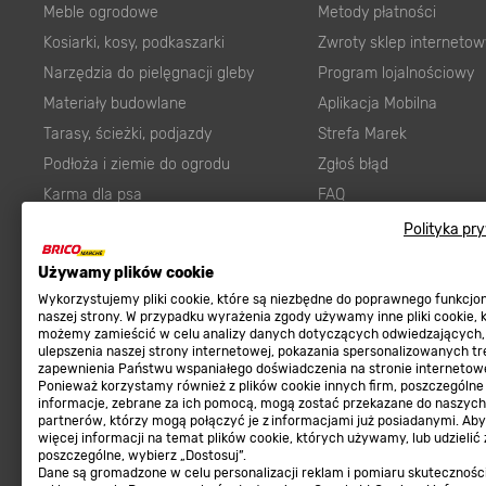
Meble ogrodowe
Metody płatności
Kosiarki, kosy, podkaszarki
Zwroty sklep internetow
Narzędzia do pielęgnacji gleby
Program lojalnościowy
Materiały budowlane
Aplikacja Mobilna
Tarasy, ścieżki, podjazdy
Strefa Marek
Podłoża i ziemie do ogrodu
Zgłoś błąd
Karma dla psa
FAQ
Ogród
Prawny obowiązek zape
Polityka pr
Farby wewnętrzne białe
zgodności towaru z um
Używamy plików cookie
Elektryka
Program Brico PRO
Wykorzystujemy pliki cookie, które są niezbędne do poprawnego funkcj
Panele
naszej strony. W przypadku wyrażenia zgody używamy inne pliki cookie, 
możemy zamieścić w celu analizy danych dotyczących odwiedzających,
Regulaminy
Elektronarzędzia
ulepszenia naszej strony internetowej, pokazania spersonalizowanych tre
zapewnienia Państwu wspaniałego doświadczenia na stronie internetowe
Płytki
Regulaminy
Ponieważ korzystamy również z plików cookie innych firm, poszczególne
informacje, zebrane za ich pomocą, mogą zostać przekazane do naszych
Panele podłogowe
Polityka prywatności
partnerów, którzy mogą połączyć je z informacjami już posiadanymi. Ab
Płyty OSB/HDF
więcej informacji na temat plików cookie, których używamy, lub udzielić
poszczególne, wybierz „Dostosuj”.
Grabie do ogrodu
Dane są gromadzone w celu personalizacji reklam i pomiaru skutecznośc