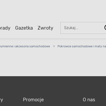
rady
Gazetka
Zwroty
wymienne i akcesoria samochodowe
>
Pokrowce samochodowe i maty na
wy
Promocje
O nas