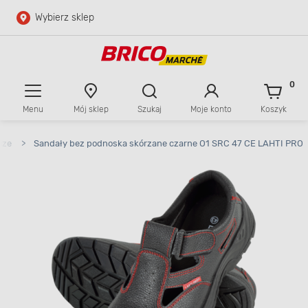
Wybierz sklep
Przejdź do głównej zawartości
Przejdź do wyszukiwarki
0
Menu
Mój sklep
Szukaj
Moje konto
Koszyk
Przejdź do kontaktu
cze
>
Sandały bez podnoska skórzane czarne O1 SRC 47 CE LAHTI PRO