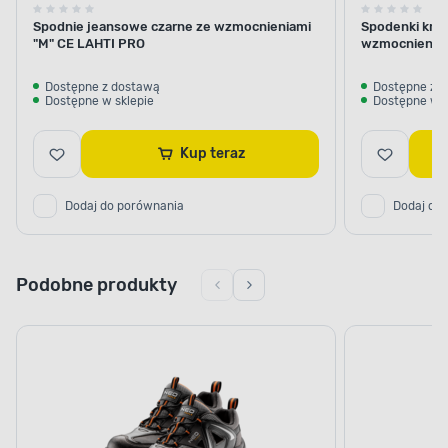
Spodnie jeansowe czarne ze wzmocnieniami
Spodenki krót
"M" CE LAHTI PRO
wzmocnienie
Dostępne z dostawą
Dostępne z 
Dostępne w sklepie
Dostępne w s
Kup teraz
Dodaj do porównania
Dodaj do
Podobne produkty