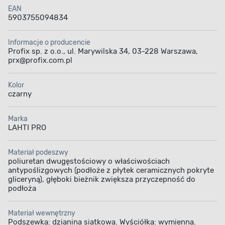
EAN
5903755094834
Informacje o producencie
Profix sp. z o.o., ul. Marywilska 34, 03-228 Warszawa,
prx@profix.com.pl
Kolor
czarny
Marka
LAHTI PRO
Materiał podeszwy
poliuretan dwugęstościowy o właściwościach
antypoślizgowych (podłoże z płytek ceramicznych pokryte
gliceryną), głęboki bieżnik zwiększa przyczepność do
podłoża
Materiał wewnętrzny
Podszewka: dzianina siatkowa. Wyściółka: wymienna.