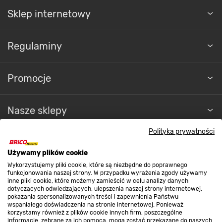
Sklep internetowy
Regulaminy
Promocje
Nasze sklepy
Polityka prywatności
O nas
Używamy plików cookie
Wykorzystujemy pliki cookie, które są niezbędne do poprawnego
Kontakt do sklepu
funkcjonowania naszej strony. W przypadku wyrażenia zgody używamy
inne pliki cookie, które możemy zamieścić w celu analizy danych
dotyczących odwiedzających, ulepszenia naszej strony internetowej,
pokazania spersonalizowanych treści i zapewnienia Państwu
Strefa biznesu
wspaniałego doświadczenia na stronie internetowej. Ponieważ
korzystamy również z plików cookie innych firm, poszczególne
informacje, zebrane za ich pomocą, mogą zostać przekazane do naszych