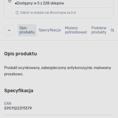
Dostępny w 5 z 228 sklepów
Odbiór w sklepie lub Bricomacie za 0 zł
Opis
Możesz
Podobne
Specyfikacja
Opin
produktu
potrzebować
produkty
Opis produktu
Produkt ocynkowany, zabezpieczony antykorozyjnie, malowany
proszkowo.
Specyfikacja
EAN
5901122311379