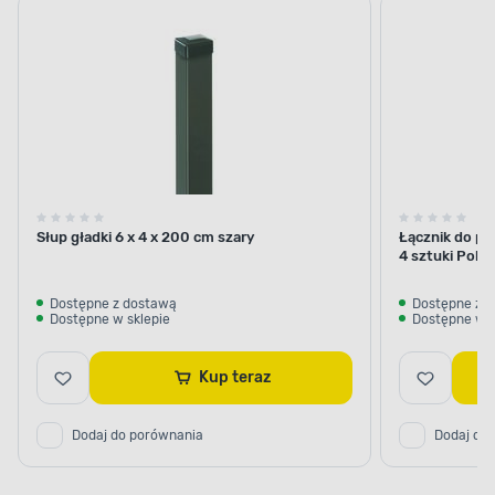
Słup gładki 6 x 4 x 200 cm szary
Łącznik do pr
4 sztuki Polb
Dostępne z dostawą
Dostępne z 
Dostępne w sklepie
Dostępne w s
Kup teraz
Dodaj do porównania
Dodaj do