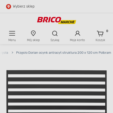
Wybierz sklep
Przejdź do głównej zawartości
Przejdź do wyszukiwarki
0
Menu
Mój sklep
Szukaj
Moje konto
Koszyk
Przejdź do kontaktu
zęsła
>
Przęsło Dorian ocynk antracyt struktura 200 x 120 cm Polbram