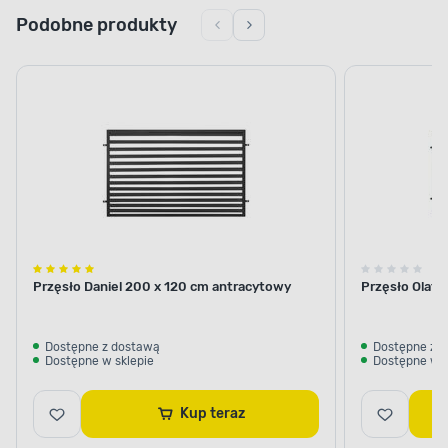
Podobne produkty
Przęsło Daniel 200 x 120 cm antracytowy
Przęsło Olaf 
Dostępne z dostawą
Dostępne z 
Dostępne w sklepie
Dostępne w s
Kup teraz