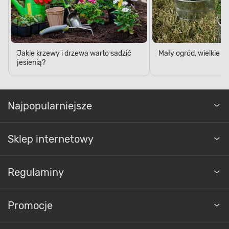
Jakie krzewy i drzewa warto sadzić
Mały ogród, wielkie 
jesienią?
Najpopularniejsze
Sklep internetowy
Regulaminy
Promocje