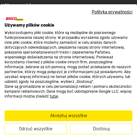
Nasze sklepy
Polityka prywatności
O nas
Używamy plików cookie
Wykorzystujemy pliki cookie, które są niezbędne do poprawnego
funkcjonowania naszej strony. W przypadku wyrażenia zgody używamy
inne pliki cookie, które możemy zamieścić w celu analizy danych
Kontakt do sklepu
dotyczących odwiedzających, ulepszenia naszej strony internetowej,
pokazania spersonalizowanych treści i zapewnienia Państwu
wspaniałego doświadczenia na stronie internetowej. Ponieważ
korzystamy również z plików cookie innych firm, poszczególne
Strefa biznesu
informacje, zebrane za ich pomocą, mogą zostać przekazane do naszych
partnerów, którzy mogą połączyć je z informacjami już posiadanymi. Aby
uzyskać więcej informacji na temat plików cookie, których używamy, lub
udzielić zgody na poszczególne, wybierz „Dostosuj”.
Dane są gromadzone w celu personalizacji reklam i pomiaru skuteczności
Dołącz do nas
kampanii reklamowych. Dane mogą być udostępniane Google LLC, więcej
informacji można znaleźć
tutaj
.
Akceptuj wszystkie
Metody płatności
Odrzuć wszystkie
Dostosuj