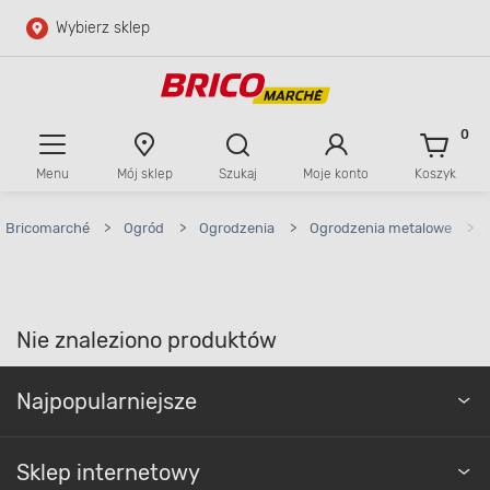
Wybierz sklep
Przejdź do głównej zawartości
Przejdź do wyszukiwarki
0
Menu
Mój sklep
Szukaj
Moje konto
Koszyk
Przejdź do kontaktu
Bricomarché
>
Ogród
>
Ogrodzenia
>
Ogrodzenia metalowe
>
Nie znaleziono produktów
Najpopularniejsze
Sklep internetowy