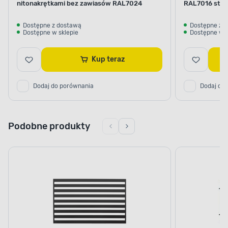
nitonakrętkami bez zawiasów RAL7024
RAL7016 struk
Dostępne z dostawą
Dostępne z 
Dostępne w sklepie
Dostępne w s
Kup teraz
Dodaj do porównania
Dodaj do
Podobne produkty