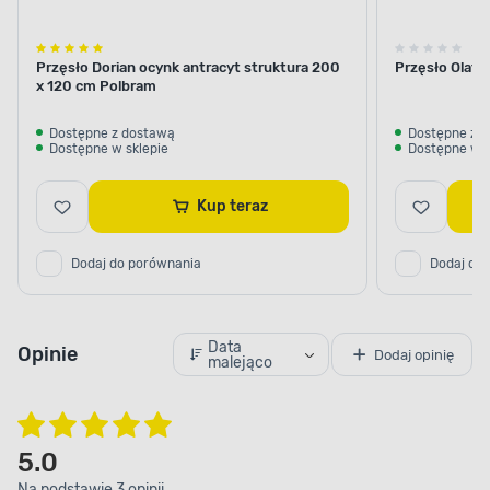
Przęsło Dorian ocynk antracyt struktura 200
Przęsło Olaf 
x 120 cm Polbram
Dostępne z dostawą
Dostępne z 
Dostępne w sklepie
Dostępne w s
Kup teraz
Dodaj do porównania
Dodaj do
Data
Opinie
Dodaj opinię
malejąco
5.0
Na podstawie 3 opinii