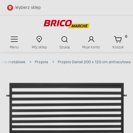
Wybierz sklep
Przejdź do głównej zawartości
Przejdź do wyszukiwarki
0
Menu
Mój sklep
Szukaj
Moje konto
Koszyk
Przejdź do kontaktu
enia metalowe
>
Przęsła
>
Przęsło Daniel 200 x 120 cm antracytowy