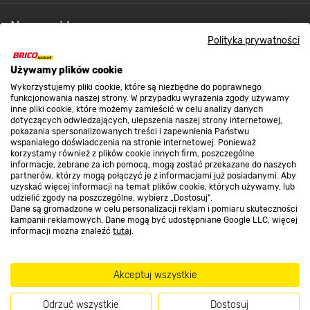
Nasze sklepy
Polityka prywatności
O nas
Używamy plików cookie
Wykorzystujemy pliki cookie, które są niezbędne do poprawnego
funkcjonowania naszej strony. W przypadku wyrażenia zgody używamy
inne pliki cookie, które możemy zamieścić w celu analizy danych
Kontakt do sklepu
dotyczących odwiedzających, ulepszenia naszej strony internetowej,
pokazania spersonalizowanych treści i zapewnienia Państwu
wspaniałego doświadczenia na stronie internetowej. Ponieważ
korzystamy również z plików cookie innych firm, poszczególne
Strefa biznesu
informacje, zebrane za ich pomocą, mogą zostać przekazane do naszych
partnerów, którzy mogą połączyć je z informacjami już posiadanymi. Aby
uzyskać więcej informacji na temat plików cookie, których używamy, lub
udzielić zgody na poszczególne, wybierz „Dostosuj”.
Dane są gromadzone w celu personalizacji reklam i pomiaru skuteczności
Dołącz do nas
kampanii reklamowych. Dane mogą być udostępniane Google LLC, więcej
informacji można znaleźć
tutaj
.
Akceptuj wszystkie
Metody płatności
Odrzuć wszystkie
Dostosuj