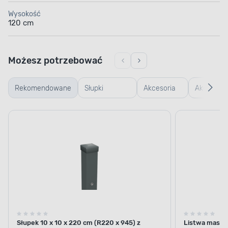
Wysokość
120 cm
Możesz potrzebować
Rekomendowane
Słupki
Akcesoria
Akcesoria
ogrodzeniowe
montażowe
betonowe
Słupek 10 x 10 x 220 cm (R220 x 945) z
Listwa maskuj