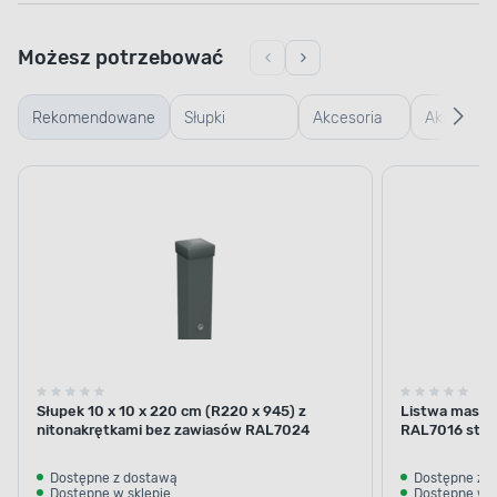
Możesz potrzebować
Rekomendowane
Słupki
Akcesoria
Akcesoria
ogrodzeniowe
montażowe
betonowe
Słupek 10 x 10 x 220 cm (R220 x 945) z
Listwa maskuj
nitonakrętkami bez zawiasów RAL7024
RAL7016 struk
Dostępne z dostawą
Dostępne z 
Dostępne w sklepie
Dostępne w s