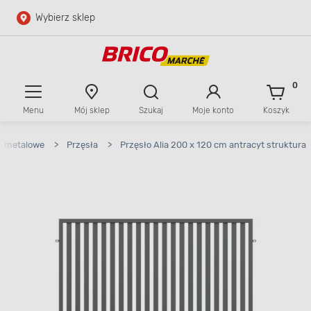
Wybierz sklep
Przejdź do głównej zawartości
Przejdź do wyszukiwarki
0
Menu
Mój sklep
Szukaj
Moje konto
Koszyk
Przejdź do kontaktu
a metalowe
>
Przęsła
>
Przęsło Alia 200 x 120 cm antracyt struktura