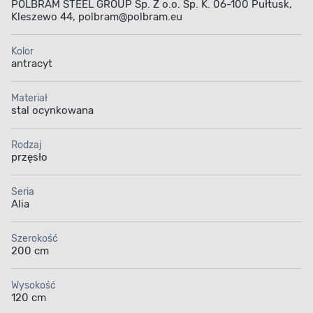
POLBRAM STEEL GROUP Sp. Z o.o. Sp. K. 06-100 Pułtusk,
Kleszewo 44, polbram@polbram.eu
Kolor
antracyt
Materiał
stal ocynkowana
Rodzaj
przęsło
Seria
Alia
Szerokość
200 cm
Wysokość
120 cm