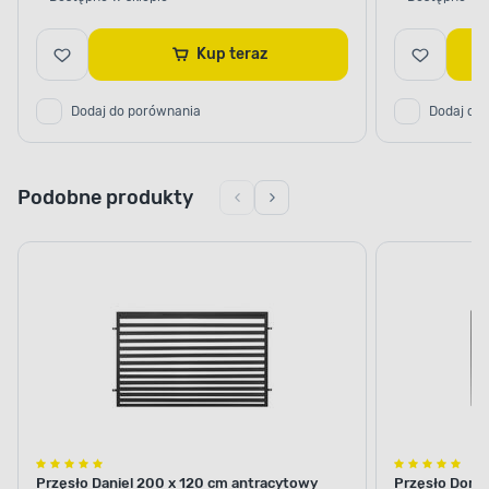
Kup teraz
Dodaj do porównania
Dodaj do
Podobne produkty
Przęsło Daniel 200 x 120 cm antracytowy
Przęsło Doria