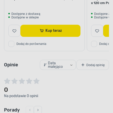
x 120 cm Pol
Dostępne z dostawą
Dostępne z 
Dostępne w sklepie
Dostępne w s
Kup teraz
Dodaj do porównania
Dodaj do
Data
Opinie
Dodaj opinię
malejąco
0
Na podstawie 0 opinii
Porady