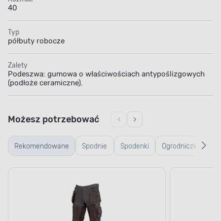
40
Typ
półbuty robocze
Zalety
Podeszwa: gumowa o właściwościach antypoślizgowych
(podłoże ceramiczne).
Możesz potrzebować
Rekomendowane
Spodnie
Spodenki
Ogrodniczki
Kos
robocze
robocze
ro