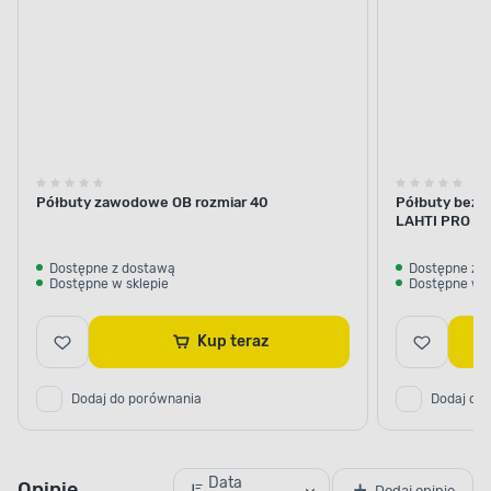
Półbuty zawodowe OB rozmiar 40
Półbuty bez 
LAHTI PRO L3
Dostępne z dostawą
Dostępne z 
Dostępne w sklepie
Dostępne w s
Kup teraz
Dodaj do porównania
Dodaj do
Data
Opinie
Dodaj opinię