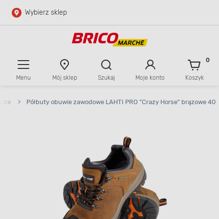
Wybierz sklep
Przejdź do głównej zawartości
Przejdź do wyszukiwarki
0
Menu
Mój sklep
Szukaj
Moje konto
Koszyk
Przejdź do kontaktu
ocze
>
Półbuty obuwie zawodowe LAHTI PRO "Crazy Horse" brązowe 40