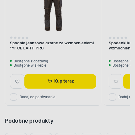
Spodnie jeansowe czarne ze wzmocnieniami
Spodenki krót
"M" CE LAHTI PRO
wzmocnienie
Dostępne z dostawą
Dostępne z 
Dostępne w sklepie
Dostępne w s
Kup teraz
Dodaj do porównania
Dodaj do
Podobne produkty