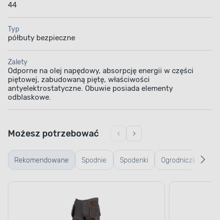
44
Typ
półbuty bezpieczne
Zalety
Odporne na olej napędowy, absorpcję energii w części
piętowej, zabudowaną piętę, właściwości
antyelektrostatyczne. Obuwie posiada elementy
odblaskowe.
Możesz potrzebować
Rekomendowane
Spodnie
Spodenki
Ogrodniczki
Kos
robocze
robocze
ro