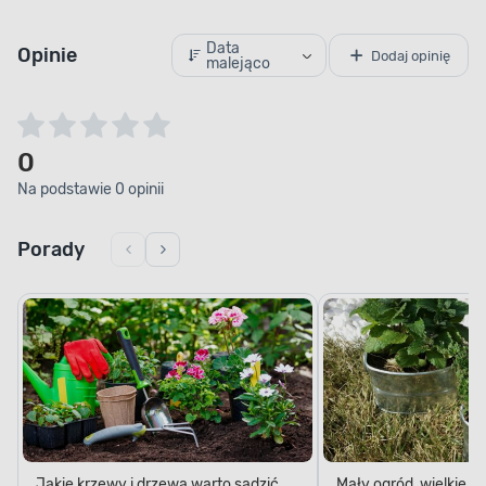
Data
Opinie
Dodaj opinię
malejąco
0
Na podstawie 0 opinii
Porady
Jakie krzewy i drzewa warto sadzić
Mały ogród, wielkie 
jesienią?