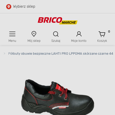
Wybierz sklep
Przejdź do głównej zawartości
Przejdź do wyszukiwarki
0
Menu
Mój sklep
Szukaj
Moje konto
Koszyk
Przejdź do kontaktu
>
Półbuty obuwie bezpieczne LAHTI PRO LPPOMA skórzane czarne 44