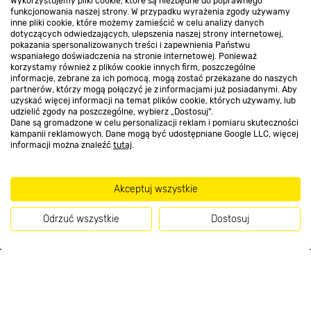
Wykorzystujemy pliki cookie, które są niezbędne do poprawnego
Kontakt do sklepu
funkcjonowania naszej strony. W przypadku wyrażenia zgody używamy
inne pliki cookie, które możemy zamieścić w celu analizy danych
dotyczących odwiedzających, ulepszenia naszej strony internetowej,
pokazania spersonalizowanych treści i zapewnienia Państwu
Strefa biznesu
wspaniałego doświadczenia na stronie internetowej. Ponieważ
korzystamy również z plików cookie innych firm, poszczególne
informacje, zebrane za ich pomocą, mogą zostać przekazane do naszych
partnerów, którzy mogą połączyć je z informacjami już posiadanymi. Aby
uzyskać więcej informacji na temat plików cookie, których używamy, lub
udzielić zgody na poszczególne, wybierz „Dostosuj”.
Dołącz do nas
Dane są gromadzone w celu personalizacji reklam i pomiaru skuteczności
kampanii reklamowych. Dane mogą być udostępniane Google LLC, więcej
informacji można znaleźć
tutaj
.
Metody płatności
Akceptuj wszystkie
Odrzuć wszystkie
Dostosuj
Informacje handlowe o towarach i ich cenach podane na stronach serwisu:
Kup teraz
https://www.bricomarche.pl/
nie stanowią oferty, a są wyłącznie
zaproszeniem do zawarcia umowy w rozumieniu art. 71 Kodeksu cywilnego.