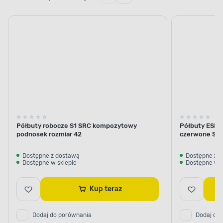
Półbuty robocze S1 SRC kompozytowy
Półbuty ESD z
podnosek rozmiar 42
czerwone S1 
Dostępne z dostawą
Dostępne z 
Dostępne w sklepie
Dostępne w s
Kup teraz
Dodaj do porównania
Dodaj do