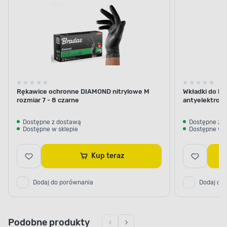
Rękawice ochronne DIAMOND nitrylowe M
Wkładki do bu
rozmiar 7 - 8 czarne
antyelektrost
Dostępne z dostawą
Dostępne z 
Dostępne w sklepie
Dostępne w s
Kup teraz
Dodaj do porównania
Dodaj do
Podobne produkty