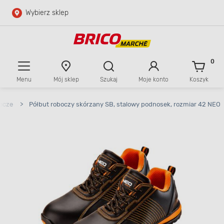
Wybierz sklep
Przejdź do głównej zawartości
Przejdź do wyszukiwarki
0
Menu
Mój sklep
Szukaj
Moje konto
Koszyk
Przejdź do kontaktu
ocze
>
Półbut roboczy skórzany SB, stalowy podnosek, rozmiar 42 NEO