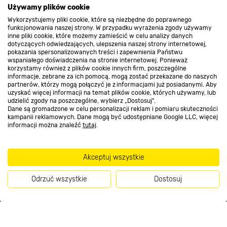
Używamy plików cookie
Wykorzystujemy pliki cookie, które są niezbędne do poprawnego
Kontakt do sklepu
funkcjonowania naszej strony. W przypadku wyrażenia zgody używamy
inne pliki cookie, które możemy zamieścić w celu analizy danych
dotyczących odwiedzających, ulepszenia naszej strony internetowej,
pokazania spersonalizowanych treści i zapewnienia Państwu
Strefa biznesu
wspaniałego doświadczenia na stronie internetowej. Ponieważ
korzystamy również z plików cookie innych firm, poszczególne
informacje, zebrane za ich pomocą, mogą zostać przekazane do naszych
partnerów, którzy mogą połączyć je z informacjami już posiadanymi. Aby
uzyskać więcej informacji na temat plików cookie, których używamy, lub
udzielić zgody na poszczególne, wybierz „Dostosuj”.
Dołącz do nas
Dane są gromadzone w celu personalizacji reklam i pomiaru skuteczności
kampanii reklamowych. Dane mogą być udostępniane Google LLC, więcej
informacji można znaleźć
tutaj
.
Metody płatności
Akceptuj wszystkie
Odrzuć wszystkie
Dostosuj
Informacje handlowe o towarach i ich cenach podane na stronach serwisu:
Kup teraz
https://www.bricomarche.pl/
nie stanowią oferty, a są wyłącznie