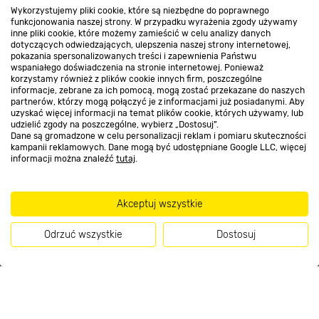
Wykorzystujemy pliki cookie, które są niezbędne do poprawnego
Kontakt do sklepu
funkcjonowania naszej strony. W przypadku wyrażenia zgody używamy
inne pliki cookie, które możemy zamieścić w celu analizy danych
dotyczących odwiedzających, ulepszenia naszej strony internetowej,
pokazania spersonalizowanych treści i zapewnienia Państwu
Strefa biznesu
wspaniałego doświadczenia na stronie internetowej. Ponieważ
korzystamy również z plików cookie innych firm, poszczególne
informacje, zebrane za ich pomocą, mogą zostać przekazane do naszych
partnerów, którzy mogą połączyć je z informacjami już posiadanymi. Aby
uzyskać więcej informacji na temat plików cookie, których używamy, lub
udzielić zgody na poszczególne, wybierz „Dostosuj”.
Dołącz do nas
Dane są gromadzone w celu personalizacji reklam i pomiaru skuteczności
kampanii reklamowych. Dane mogą być udostępniane Google LLC, więcej
informacji można znaleźć
tutaj
.
Metody płatności
Akceptuj wszystkie
Odrzuć wszystkie
Dostosuj
Informacje handlowe o towarach i ich cenach podane na stronach serwisu:
Kup teraz
https://www.bricomarche.pl/
nie stanowią oferty, a są wyłącznie
zaproszeniem do zawarcia umowy w rozumieniu art. 71 Kodeksu cywilnego.