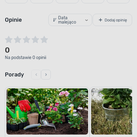
Data
Opinie
Dodaj opinię
malejąco
0
Na podstawie 0 opinii
Porady
Jakie krzewy i drzewa warto sadzić
Mały ogród, wielkie 