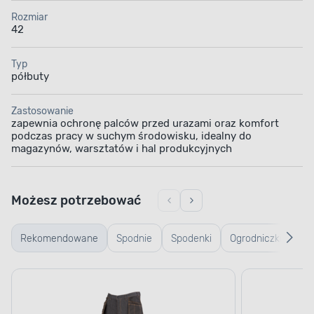
Rozmiar
42
Typ
półbuty
Zastosowanie
zapewnia ochronę palców przed urazami oraz komfort
podczas pracy w suchym środowisku, idealny do
magazynów, warsztatów i hal produkcyjnych
Możesz potrzebować
Rekomendowane
Spodnie
Spodenki
Ogrodniczki
Kos
robocze
robocze
ro