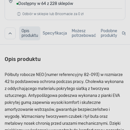
Dostępny w 64 z 228 sklepów
Odbiór w sklepie lub Bricomacie za 0 zł
Opis
Możesz
Podobne
Specyfikacja
Opin
produktu
potrzebować
produkty
Opis produktu
Półbuty robocze NEO (numer referencyjny 82-093) w rozmiarze
42 to podstawowa ochrona podczas pracy. Cholewka wykonana
z oddychającego materiału pokrytego siatką z tworzywa
sztucznego. Antypoślizgowa podeszwa wykonana z pianki EVA
pokrytej gumą zapewnia wysoki komfort i skuteczne
amortyzowanie wstrząsów, gwarantuje bezpieczeństwo i
wygodę. Wzmacniany tworzywem czubek i tył buta oraz
metalowy nosek chronią przed urazami mechanicznymi. Dzięki