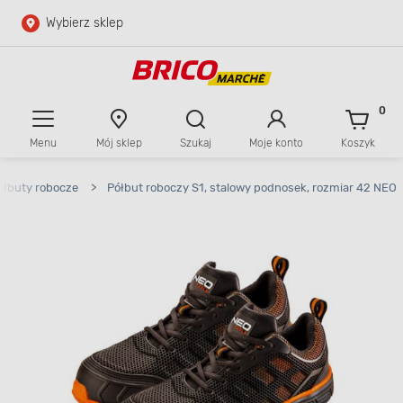
Wybierz sklep
Przejdź do głównej zawartości
Przejdź do wyszukiwarki
0
Menu
Mój sklep
Szukaj
Moje konto
Koszyk
Przejdź do kontaktu
ółbuty robocze
>
Półbut roboczy S1, stalowy podnosek, rozmiar 42 NEO