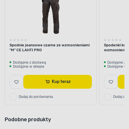
Spodnie jeansowe czarne ze wzmocnieniami
Spodenki krót
"M" CE LAHTI PRO
wzmocnienie
Dostępne z dostawą
Dostępne z 
Dostępne w sklepie
Dostępne w s
Kup teraz
Dodaj do porównania
Dodaj do
Podobne produkty