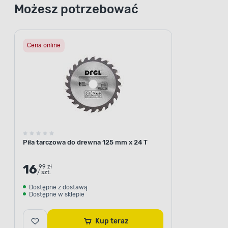
otwór tarc
Możesz potrzebować
możliw
Cena online
Moc do
najtrudniejszych zadań
Piła tarczowa do drewna 125 mm x 24 T
16
.99 zł
/ szt.
Dostępne z dostawą
Dostępne w sklepie
Kup teraz