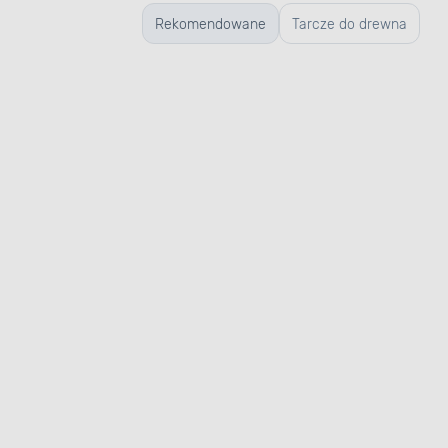
hstronne, a
Rekomendowane
Tarcze do drewna
ść przy
Długotrwała
niezawodność