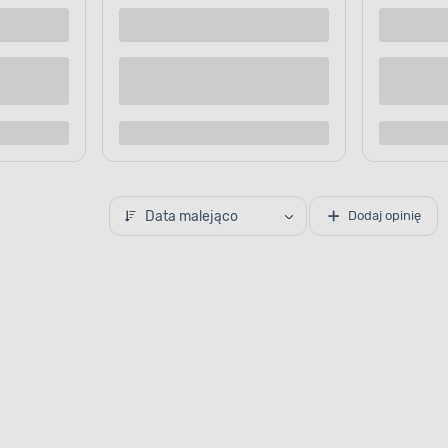
 dostawą
Dostępne z dostawą
 sklepie
Dostępne w sklepie
Kup teraz
Kup te
o porównania
Dodaj do porównania
TRONNOŚĆ ZASTOSOWAŃ
bokość cięcia i
ompatybilność
Data malejąco
Dodaj opinię
wynosząca 67 mm
anie grubych belek,
rukcyjnych. Pilarka TC-CS
 systemem szyn
nizuje precyzję pracy.