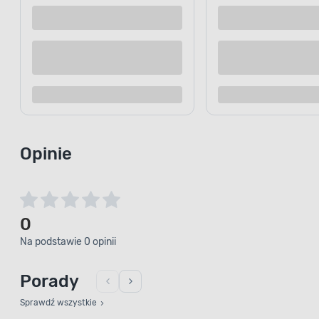
Dostępne z dostawą
Dostępne z
Dostępne w sklepie
Dostępne w
Kup teraz
Dodaj do porównania
Dodaj d
WSZECHS
Głę
k
Opinie
Maksymalna głębokość cięcia 
pozwala na bezproblemowe przecin
blatów kuchennych czy desek konst
0
1410 jest w pełni kompatybilna z
Na podstawie 0 opinii
prowadzących Einhell, co rewolucjo
Porady
Sprawdź wszystkie