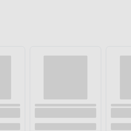
WYDAJNOŚĆ I MOC CIĘCI
Parametry tech
tarczy
Silnik o mocy 1410 W r
obr./min
, co zapewnia wy
nawet w twardym drewnie
prędkości obrotowej minim
materiału i powstawania 
krawędź. Standardowa ta
montażowym 30 mm jest w
co ułatwia jej wymianę.
zowa TE-CS 18/165-1 Li Solo
Pilarka tarczowa VPT1200 VER