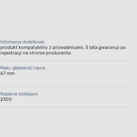
Informacje dodatkowe
produkt kompatybilny z prowadnicami; 3 lata gwarancji po
rejestracji na stronie producenta
 Einhel
Maks. głębokość cięcia
sztacie
67 mm
Napięcie zasilające
rzędzie dla
230V
ką moc z
 o średnicy
 materiałów,
 67 mm oraz