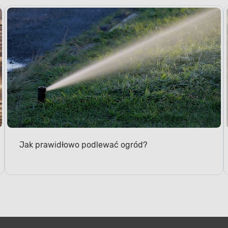
ERGONOMIA
Łatwość obsłu
Jak prawidłowo podlewać ogród?
Starannie wyprofilowa
uchwyt pomocniczy
zap
kontrolę nad urządzeniem
konstrukcji pilarka jest 
zmęczenie operatora. Sys
głębokości i kąta cięcia 