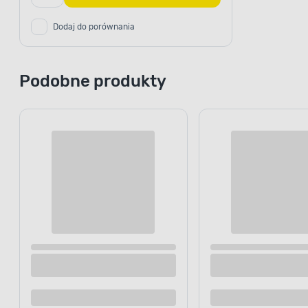
Dodaj do porównania
Podobne produkty
Darmowa dostawa
Cena online
Pilarka tarczowa akumulatorowa 20 V
Pilarka tarc
Kaltmann Titanium
Einhell
379
.00 zł
/ szt.