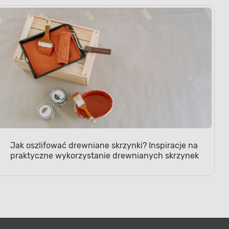
gi
Jak oszlifować drewniane skrzynki? Inspiracje na
praktyczne wykorzystanie drewnianych skrzynek
ny uchwyt główny i dodatkowy
ewniają pewny chwyt i pełną
 podczas pracy. Mimo solidnej
dobrze wyważona, co redukuje
tem beznarzędziowej regulacji
pozwala na szybkie dostosowanie