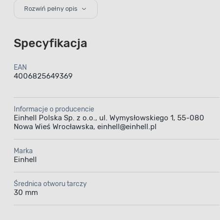
Rozwiń pełny opis
Specyfikacja
EAN
4006825649369
Pilark
Informacje o producencie
- moc 
Einhell Polska Sp. z o.o., ul. Wymysłowskiego 1, 55-080
Nowa Wieś Wrocławska, einhell@einhell.pl
Marka
Pilarka ta
Einhell
majster
precyzją 
Średnica otworu tarczy
30 mm
190 mm, umo
zachowując