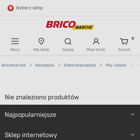
Wybierz sklep
Przejdź do głównej zawartości
Przejdź do wyszukiwarki
0
Menu
Mój sklep
Szukaj
Moje konto
Koszyk
Przejdź do kontaktu
Bricomarché
>
Narzędzia
>
Elektronarzędzia
>
Piły i pilarki
>
P
Nie znaleziono produktów
Najpopularniejsze
Sklep internetowy