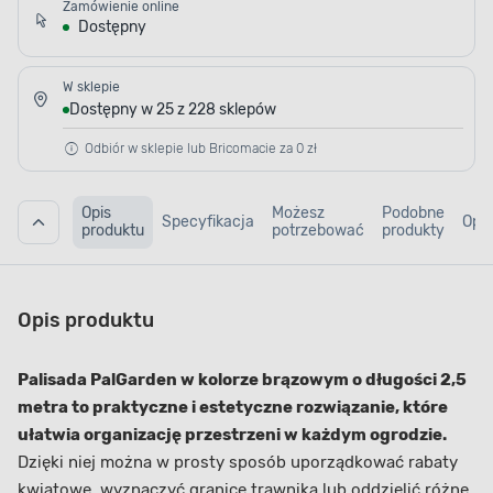
Zamówienie online
Dostępny
W sklepie
Dostępny w 25 z 228 sklepów
Odbiór w sklepie lub Bricomacie za 0 zł
Opis
Możesz
Podobne
Specyfikacja
Opin
produktu
potrzebować
produkty
Opis produktu
Palisada PalGarden w kolorze brązowym o długości 2,5
metra to praktyczne i estetyczne rozwiązanie, które
ułatwia organizację przestrzeni w każdym ogrodzie.
Dzięki niej można w prosty sposób uporządkować rabaty
kwiatowe, wyznaczyć granice trawnika lub oddzielić różne