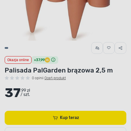
Okazja online
+37,99
Palisada PalGarden brązowa 2,5 m
0 opinii
Oceń produkt
37
.99 zł
/ szt.
Kup teraz