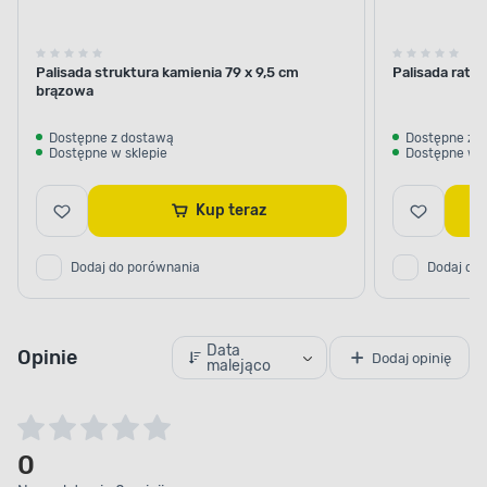
Palisada struktura kamienia 79 x 9,5 cm
Palisada ratt
brązowa
Dostępne z dostawą
Dostępne z 
Dostępne w sklepie
Dostępne w s
Kup teraz
Dodaj do porównania
Dodaj do
Data
Opinie
Dodaj opinię
malejąco
0