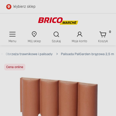
Wybierz sklep
Przejdź do głównej zawartości
Przejdź do wyszukiwarki
0
Menu
Mój sklep
Szukaj
Moje konto
Koszyk
Przejdź do kontaktu
>
Obrzeża trawnikowe i palisady
>
Palisada PalGarden brązowa 2,5 m
Cena online