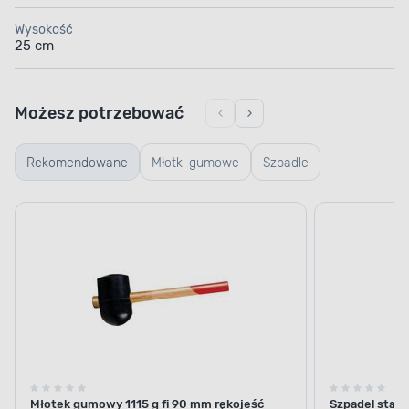
Wyznaczanie i podkreślanie granic ścieżek oraz alej
ogrodowych.
Wysokość
25 cm
Estetyczne wykończenie przestrzeni pod drzewami i
krzewami, gdzie często gromadzi się ściółka.
Tworzenie niskich murków oporowych, które
Możesz potrzebować
utrzymują podwyższone rabaty i zapobiegają
osuwaniu się ziemi.
Rekomendowane
Młotki gumowe
Szpadle
Montaż i korzyści wynikające z
użytkowania palisady PalGarden
2,5 m
Instalacja palisady jest wyjątkowo prosta i nie wymaga
specjalistycznych narzędzi ani doświadczenia. Wystarczy
wbić szpikulce bezpośrednio w przygotowany, najlepiej
spulchniony grunt. Elastyczność modułowej konstrukcji
pozwala na łatwe formowanie zarówno prostych linii, jak i
łuków, okręgów czy innych nieregularnych kształtów
Młotek gumowy 1115 g fi 90 mm rękojeść
Szpadel stan