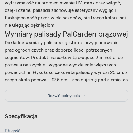
wytrzymałość na promieniowanie UV, mróz oraz wilgoć,
dzięki czemu palisada zachowuje estetyczny wygląd i
funkcjonalność przez wiele sezonów, nie tracąc koloru ani
nie ulegając pęknięciom.
Wymiary palisady PalGarden brązowej
Dokładne wymiary palisady są istotne przy planowaniu
prac ogrodniczych oraz doborze ilości potrzebnych
segmentów. Produkt ma całkowitą długość 2,5 metra, co
pozwala na szybkie i wygodne wydzielenie większych
powierzchni. Wysokość całkowita palisady wynosi 25 cm, z
czego około połowa – 12,5 cm – znajduje się pod ziemią, co
dodatkowo wpływa na stabilność całej konstrukcji.
Szerokość podstawy pojedynczego segmentu to 5 cm, co
Rozwiń pełny opis
gwarantuje solidne i trwałe wykończenie obrzeży.
Zastosowanie brązowej palisady
Specyfikacja
PalGarden 2,5 m – praktyczne i
estetyczne rozwiązania
Długość