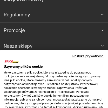
Regulaminy
Promocje
Nasze sklepy
Polityka prywatności
O nas
Używamy plików cookie
Wykorzystujemy pliki cookie, które są niezbędne do poprawnego
Kontakt do sklepu
funkcjonowania naszej strony. W przypadku wyrażenia zgody używamy
inne pliki cookie, które możemy zamieścić w celu analizy danych
dotyczących odwiedzających, ulepszenia naszej strony internetowej,
pokazania spersonalizowanych treści i zapewnienia Państwu
Strefa biznesu
wspaniałego doświadczenia na stronie internetowej. Ponieważ
korzystamy również z plików cookie innych firm, poszczególne
informacje, zebrane za ich pomocą, mogą zostać przekazane do naszych
partnerów, którzy mogą połączyć je z informacjami już posiadanymi. Aby
uzyskać więcej informacji na temat plików cookie, których używamy, lub