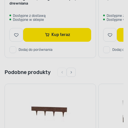
dostosowanych do indywidualnego układu ogrodu.
drewniana
Dostępne z dostawą
Dostępne z 
Dostępne w sklepie
Dostępne w s
Kup teraz
Dodaj do porównania
Dodaj do
Podobne produkty