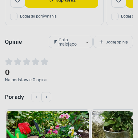
Kup teraz
Dodaj do porównania
Dodaj do
Data
Opinie
Dodaj opinię
malejąco
0
Na podstawie 0 opinii
Porady