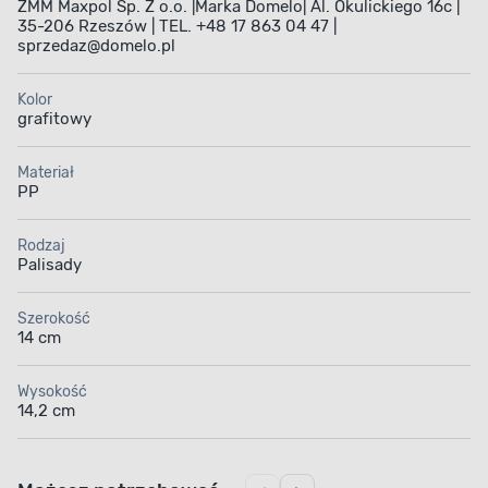
ZMM Maxpol Sp. Z o.o. |Marka Domelo| Al. Okulickiego 16c |
35-206 Rzeszów | TEL. +48 17 863 04 47 |
sprzedaz@domelo.pl
Kolor
grafitowy
Materiał
PP
Rodzaj
Palisady
Szerokość
14 cm
Wysokość
14,2 cm