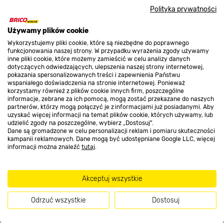
Polityka prywatności
O nas
Używamy plików cookie
Wykorzystujemy pliki cookie, które są niezbędne do poprawnego
funkcjonowania naszej strony. W przypadku wyrażenia zgody używamy
inne pliki cookie, które możemy zamieścić w celu analizy danych
Kontakt do sklepu
dotyczących odwiedzających, ulepszenia naszej strony internetowej,
pokazania spersonalizowanych treści i zapewnienia Państwu
wspaniałego doświadczenia na stronie internetowej. Ponieważ
korzystamy również z plików cookie innych firm, poszczególne
Strefa biznesu
informacje, zebrane za ich pomocą, mogą zostać przekazane do naszych
partnerów, którzy mogą połączyć je z informacjami już posiadanymi. Aby
uzyskać więcej informacji na temat plików cookie, których używamy, lub
udzielić zgody na poszczególne, wybierz „Dostosuj”.
Dane są gromadzone w celu personalizacji reklam i pomiaru skuteczności
Dołącz do nas
kampanii reklamowych. Dane mogą być udostępniane Google LLC, więcej
informacji można znaleźć
tutaj
.
Akceptuj wszystkie
Metody płatności
Odrzuć wszystkie
Dostosuj