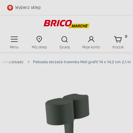
Wybierz sklep
Przejdź do głównej zawartości
Przejdź do wyszukiwarki
0
Menu
Mój sklep
Szukaj
Moje konto
Koszyk
Przejdź do kontaktu
we i palisady
>
Palisada obrzeże trawnika Midi grafit 14 x 14,2 cm 2,1 m