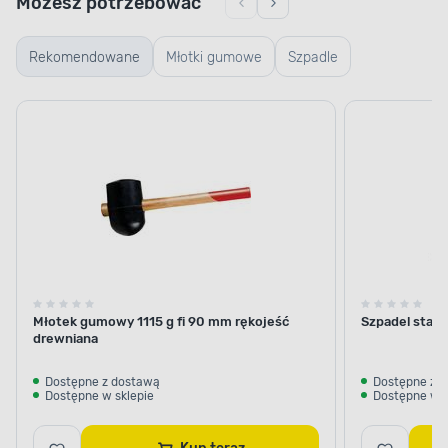
Możesz potrzebować
Rekomendowane
Młotki gumowe
Szpadle
Młotek gumowy 1115 g fi 90 mm rękojeść
Szpadel stan
drewniana
Dostępne z dostawą
Dostępne z 
Dostępne w sklepie
Dostępne w s