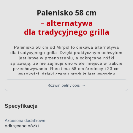
Palenisko 58 cm
– alternatywa
dla tradycyjnego grilla
Palenisko 58 cm od Mirpol to ciekawa alternatywa
dla tradycyjnego grilla. Dzięki praktycznym uchwytom
jest łatwe w przenoszeniu, a odkręcane nóżki
sprawiają, że nie zajmuje ono wiele miejsca w trakcie
przechowywania. Ruszt ma 58 cm średnicy i 23 cm
wysokości, dzięki czemu produkt jest wygodny
w użytkowaniu.
Rozwiń pełny opis
Specyfikacja
Akcesoria dodatkowe
Praktyczne uchwyty
Wielkość rusztu
odkręcane nóżki