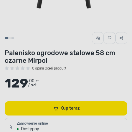
Palenisko ogrodowe stalowe 58 cm
czarne Mirpol
0 opinii
Oceń produkt
129
.00 zł
/ szt.
Kup teraz
Zamówienie online
Dostępny