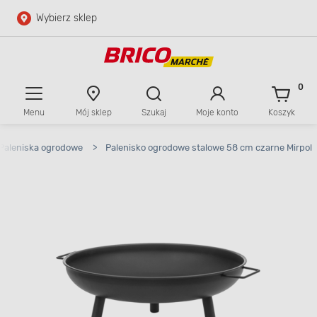
Wybierz sklep
Przejdź do głównej zawartości
Przejdź do wyszukiwarki
0
Menu
Mój sklep
Szukaj
Moje konto
Koszyk
Przejdź do kontaktu
Paleniska ogrodowe
>
Palenisko ogrodowe stalowe 58 cm czarne Mirpol