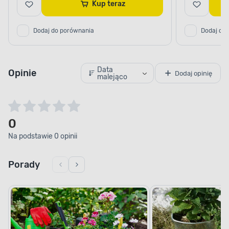
Kup teraz
Dodaj do porównania
Dodaj do
Data
Opinie
Dodaj opinię
malejąco
0
Na podstawie 0 opinii
Porady
ODKRĘCANE NÓŻKI
Łatwość przechowywania