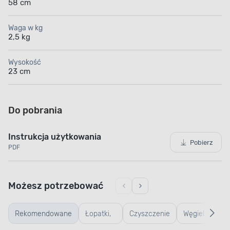
58 cm
Waga w kg
2,5 kg
Wysokość
23 cm
Do pobrania
Instrukcja użytkowania
Pobierz
PDF
Możesz potrzebować
Rekomendowane
Łopatki,
Czyszczenie
Węgiel
Roz
WIELKOŚĆ RUSZTU