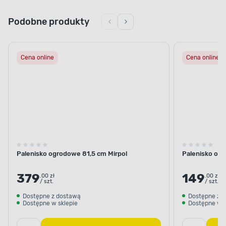
Podobne produkty
Cena online
Cena online
WYGODA UŻYTKOWANIA
Komfortowe przyrządzanie
potraw
Wybierz produkt, który zwiększy Twój poziom
Palenisko ogrodowe 81,5 cm Mirpol
Palenisko ogr
wygody w trakcie przygotowywania potraw
z grilla. Ze względu na przemyślaną, stabilną
konstrukcję bez problemu przygotujesz
379
149
.00 zł
.00 zł
/ szt.
/ szt.
na palenisku szereg pełnych smaku i soczystych
dań.
Dostępne z dostawą
Dostępne z 
Dostępne w sklepie
Dostępne w s