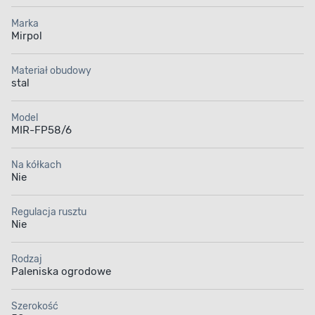
Marka
Mirpol
Materiał obudowy
stal
Model
MIR-FP58/6
PRAKTYCZNE UCHWYTY
Na kółkach
Funkcjonalne rozwiązanie
Nie
Korzystaj z grilla w dowolnym miejscu. Praktyczne
Regulacja rusztu
Nie
uchwyty umożliwiają łatwe, szybkie i wygodne
przenoszenie paleniska z miejsca na miejsca.
Dzięki temu możesz przygotowywać ulubione
Rodzaj
potrawy na tarasie lub w ogrodzie w cieniu
Paleniska ogrodowe
pod drzewami.
Szerokość