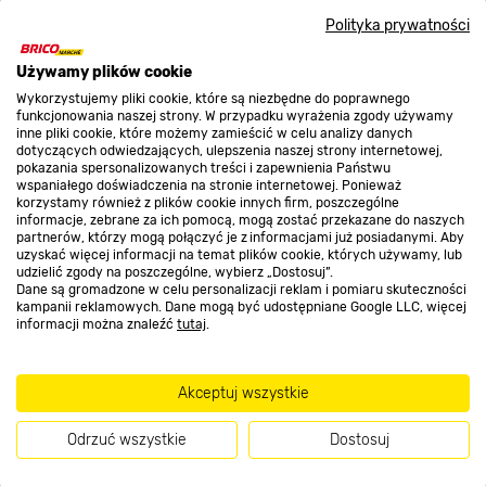
Nasze sklepy
Polityka prywatności
O nas
Używamy plików cookie
Wykorzystujemy pliki cookie, które są niezbędne do poprawnego
funkcjonowania naszej strony. W przypadku wyrażenia zgody używamy
inne pliki cookie, które możemy zamieścić w celu analizy danych
Kontakt do sklepu
dotyczących odwiedzających, ulepszenia naszej strony internetowej,
pokazania spersonalizowanych treści i zapewnienia Państwu
wspaniałego doświadczenia na stronie internetowej. Ponieważ
korzystamy również z plików cookie innych firm, poszczególne
Strefa biznesu
informacje, zebrane za ich pomocą, mogą zostać przekazane do naszych
partnerów, którzy mogą połączyć je z informacjami już posiadanymi. Aby
uzyskać więcej informacji na temat plików cookie, których używamy, lub
udzielić zgody na poszczególne, wybierz „Dostosuj”.
Dane są gromadzone w celu personalizacji reklam i pomiaru skuteczności
Dołącz do nas
kampanii reklamowych. Dane mogą być udostępniane Google LLC, więcej
informacji można znaleźć
tutaj
.
Akceptuj wszystkie
Metody płatności
Odrzuć wszystkie
Dostosuj