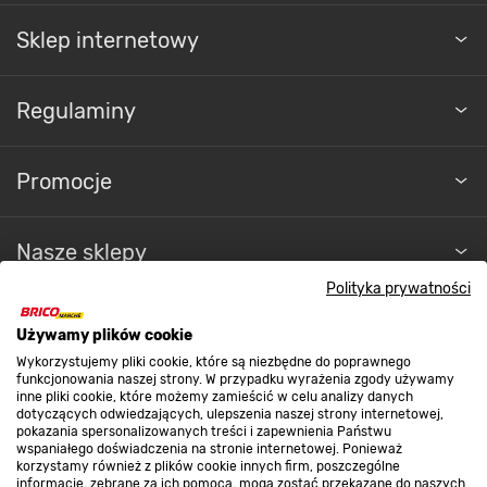
Sklep internetowy
Regulaminy
Promocje
Nasze sklepy
Polityka prywatności
O nas
Używamy plików cookie
Wykorzystujemy pliki cookie, które są niezbędne do poprawnego
funkcjonowania naszej strony. W przypadku wyrażenia zgody używamy
Kontakt do sklepu
inne pliki cookie, które możemy zamieścić w celu analizy danych
dotyczących odwiedzających, ulepszenia naszej strony internetowej,
pokazania spersonalizowanych treści i zapewnienia Państwu
wspaniałego doświadczenia na stronie internetowej. Ponieważ
Strefa biznesu
korzystamy również z plików cookie innych firm, poszczególne
informacje, zebrane za ich pomocą, mogą zostać przekazane do naszych