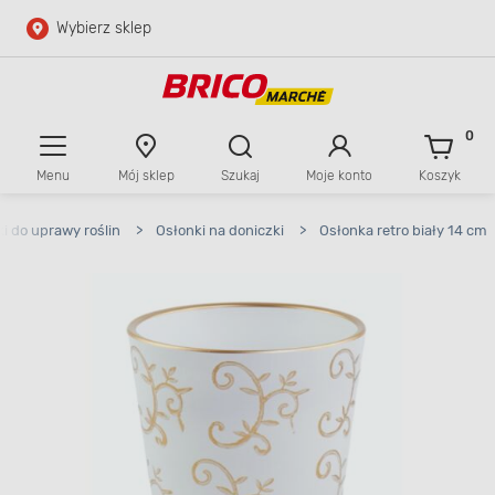
Wybierz sklep
Przejdź do głównej zawartości
Przejdź do wyszukiwarki
0
Menu
Mój sklep
Szukaj
Moje konto
Koszyk
Przejdź do kontaktu
ki do uprawy roślin
>
Osłonki na doniczki
>
Osłonka retro biały 14 cm