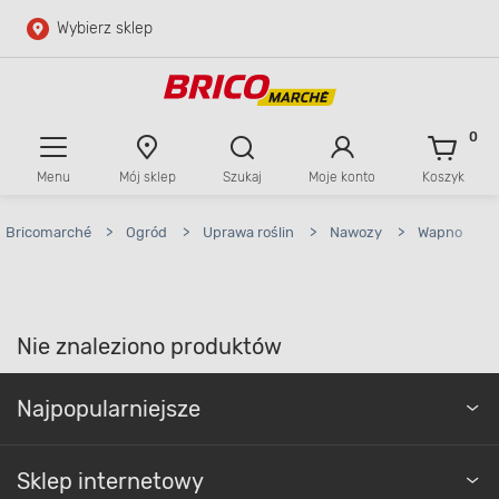
Wybierz sklep
Przejdź do głównej zawartości
Przejdź do wyszukiwarki
0
Menu
Mój sklep
Szukaj
Moje konto
Koszyk
Przejdź do kontaktu
Bricomarché
>
Ogród
>
Uprawa roślin
>
Nawozy
>
Wapno
Nie znaleziono produktów
Najpopularniejsze
Sklep internetowy