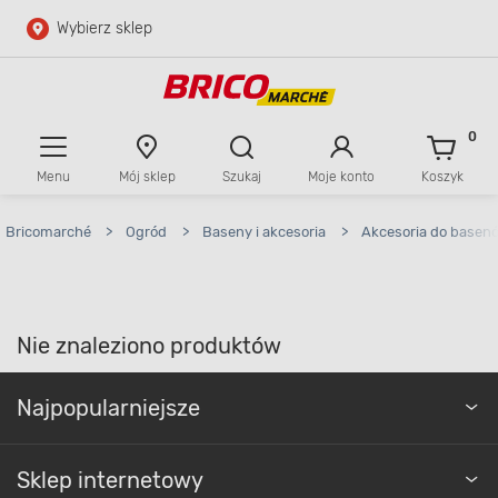
Wybierz sklep
Przejdź do głównej zawartości
Przejdź do wyszukiwarki
0
Menu
Mój sklep
Szukaj
Moje konto
Koszyk
Przejdź do kontaktu
Bricomarché
>
Ogród
>
Baseny i akcesoria
>
Akcesoria do basen
Nie znaleziono produktów
Najpopularniejsze
Sklep internetowy